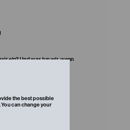
N
wir ein? Und was tun wir, wenn
d? Gemeinsam mit der neuen
estheater Niederösterreich
ationelle Stadtensemble
geprojekt des bisherigen
, 14.00–17.00
ovide the best possible
 von 14.00–17.00
t. You can change your
unserer Bühnenheld:innen