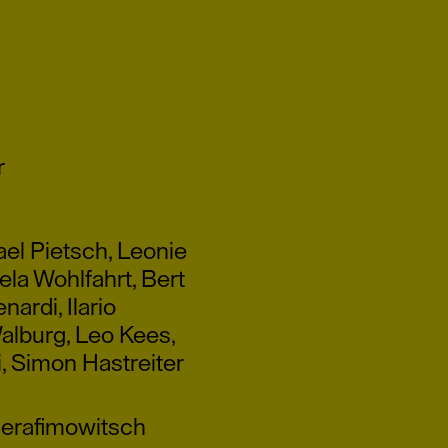
r
el Pietsch
,
Leonie
ela Wohlfahrt
,
Bert
nardi
,
Ilario
alburg
,
Leo Kees
,
i
,
Simon Hastreiter
erafimowitsch