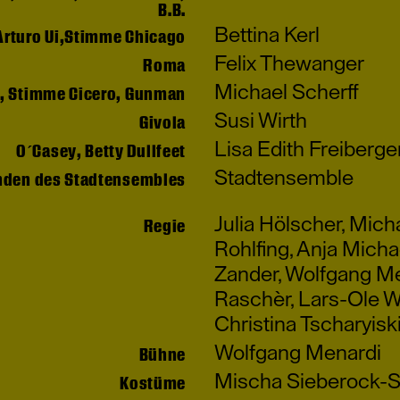
B.B.
Bettina Kerl
Arturo Ui,Stimme Chicago
Felix Thewanger
Roma
Michael Scherff
, Stimme Cicero, Gunman
Susi Wirth
Givola
Lisa Edith Freiberge
O´Casey, Betty Dullfeet
Stadtensemble
nden des Stadtensembles
Julia Hölscher
,
Micha
Regie
Rohlfing
,
Anja Micha
Zander
,
Wolfgang Me
Raschèr
,
Lars-Ole W
Christina Tscharyisk
Wolfgang Menardi
Bühne
Mischa Sieberock-S
Kostüme