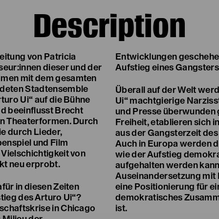
Description
eitung von Patricia
Entwicklungen geschehen
seur:innen dieser und der
Aufstieg eines Gangsters
ammen mit dem gesamten
deten Stadtensemble
Überall auf der Welt werd
turo Ui“ auf die Bühne
Ui“ machtgierige Narzisst
d beeinflusst Brecht
und Presse überwunden ge
en Theaterformen. Durch
Freiheit, etablieren sic
e durch Lieder,
aus der Gangsterzeit de
enspiel und Film
Auch in Europa werden d
Vielschichtigkeit von
wie der Aufstieg demokra
t neu erprobt.
aufgehalten werden kann.
Auseinandersetzung mit B
für in diesen Zeiten
eine Positionierung für e
tieg des Arturo Ui“?
demokratisches Zusamme
chaftskrise in Chicago
ist.