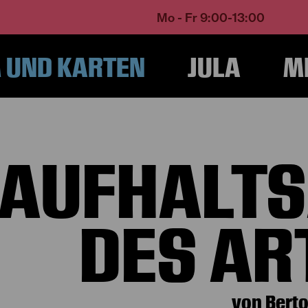
Mo - Fr 9:00-13:00
UND KARTEN
JULA
M
ome
Programm und Karten
Spielplan
Der aufhaltsame Aufstieg des Arturo
 AUFHALTS
DES AR
von Berto