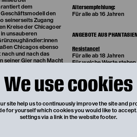
s Milieu der
Altersempfehlung:
arantiert dem
es Geschäftsmodell den
Für alle ab 16 Jahren
so seinerseits Zugang
ten Kreise der Chicagoer
l in unsauberen
ANGEBOTE AUS PHANTASIE
 Grünzeughändler:innen
traßen Chicagos ebenso
Resistance!
t nach und nach das
Für alle ab 18 Jahren
on seiner Gier nach Macht
Für welche Werte stehen 
n seinen nimmersatten
diese Werte bedroht sin
We use cookies
go für Ui bald zu klein
Leitung des Jungen Land
lichkeit des Krieges das
entsteht eine intergener
Inszenierung als Nachfol
Bürger:innentheaters.
iert minutiös die
Projektstart
Sa 07.11.2026
r site help us to continuously improve the site and pr
en sich faschistische
Proben
immer am Samstag
de for yourself which cookies you would like to accep
sen Zivilgesellschaft
settings via a link in the website footer.
ht in historischer
Inside
hs 1938 der ultimative
ab 16 Jahren
lkerrecht. Je klarer und
Du möchtest in die Welt 