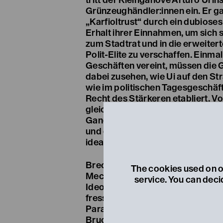
tritt der Kleinganove Arturo Ui in
Grünzeughändler:innen ein. Er g
„Karfioltrust“ durch ein dubios
Erhalt ihrer Einnahmen, um sich 
zum Stadtrat und in die erweiter
Polit-Elite zu verschaffen. Einma
Geschäften vereint, müssen die
dabei zusehen, wie Ui auf den S
wie im politischen Tagesgeschäf
Recht des Stärkeren etabliert. V
gleichermaßen getrieben wie vo
Gangster- Kolleg:innen wird Chica
und er entdeckt in der Wirtschaft
ideale Export-Geschäft.
Brechts Historienfarce rekonstru
The cookies used on ou
Mechanismen und Muster, mit den
service. You can deci
Ideologien in einen Staat und des
fressen. Am Ende des Stückes ste
Parallele zur Annexion Österreic
Bruch mit dem internationalen Vö