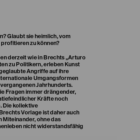
? Glaubt sie heimlich, vom
 profitieren zu können?
en derzeit wie in Brechts „Arturo
en zu Politikern, erleben Kunst
glaubte Angriffe auf ihre
h internationale Umgangsformen
s vergangenen Jahrhunderts.
ie Fragen immer drängender,
tiefeindlicher Kräfte noch
 Die kollektive
rechts Vorlage ist daher auch
in Miteinander, ohne das
nleben nicht widerstandsfähig