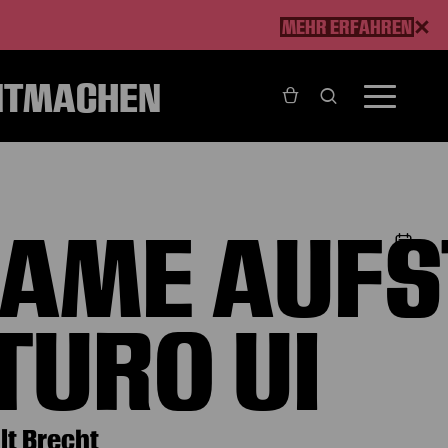
MEHR ERFAHREN
ITMACHEN
 Ui
AME AUFS
TURO UI
lt Brecht