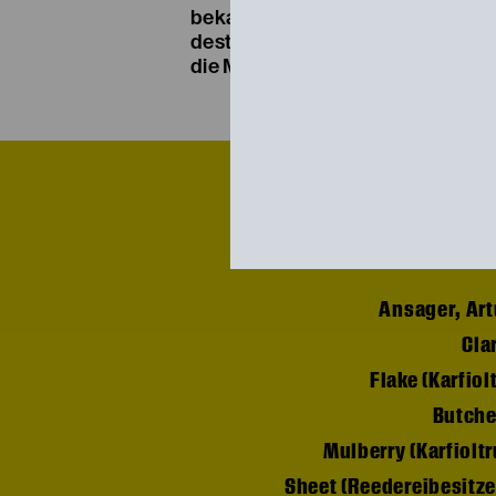
bekannter die einzelnen Etappen
desto entschiedener stellt sich d
die Mitte einer Gesellschaft still 
Ansager, Art
Cla
Flake (Karfiol
Butcher
Mulberry (Karfiolt
Sheet (Reedereibesitze