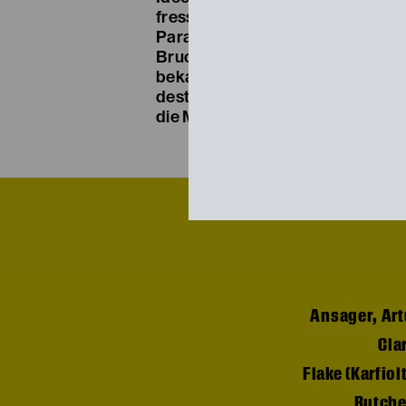
fressen. Am Ende des Stückes ste
Parallele zur Annexion Österreic
Bruch mit dem internationalen Vö
bekannter die einzelnen Etappen
desto entschiedener stellt sich d
die Mitte einer Gesellschaft still 
Ansager, Art
Cla
Flake (Karfiol
Butcher