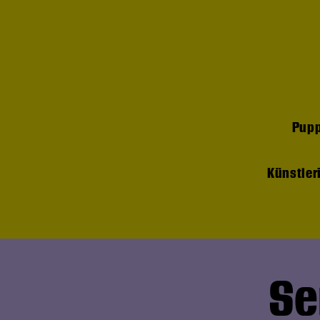
Pup
Künstler
Se