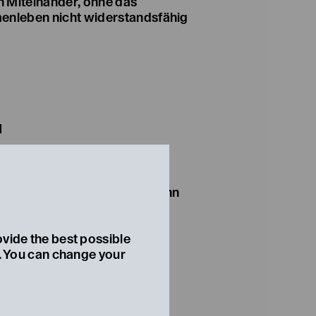
in Miteinander, ohne das
nleben nicht widerstandsfähig
N
wir ein? Und was tun wir, wenn
d? Gemeinsam mit der neuen
estheater Niederösterreich
ovide the best possible
ationelle Stadtensemble
t. You can change your
geprojekt des bisherigen
, 14.00–17.00
 von 14.00–17.00