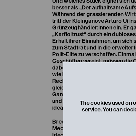
Und welches Stück eignet sich da
besser als „Der aufhaltsame Aufs
Während der grassierenden Wirts
tritt der Kleinganove Arturo Ui in
Grünzeughändler:innen ein. Er g
„Karfioltrust“ durch ein dubios
Erhalt ihrer Einnahmen, um sich 
zum Stadtrat und in die erweiter
Polit-Elite zu verschaffen. Einma
Geschäften vereint, müssen die
dabei zusehen, wie Ui auf den S
wie im politischen Tagesgeschäf
Recht des Stärkeren etabliert. V
gleichermaßen getrieben wie vo
Gangster- Kolleg:innen wird Chica
und er entdeckt in der Wirtschaft
The cookies used on ou
ideale Export-Geschäft.
service. You can deci
Brechts Historienfarce rekonstru
Mechanismen und Muster, mit den
Ideologien in einen Staat und des