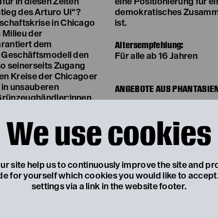
für in diesen Zeiten
eine Positionierung für e
tieg des Arturo Ui“?
demokratisches Zusamme
chaftskrise in Chicago
ist.
s Milieu der
Altersempfehlung:
arantiert dem
es Geschäftsmodell den
Für alle ab 16 Jahren
so seinerseits Zugang
ten Kreise der Chicagoer
l in unsauberen
ANGEBOTE AUS PHANTASIE
 Grünzeughändler:innen
traßen Chicagos ebenso
Resistance!
We use cookies
t nach und nach das
Für alle ab 18 Jahren
on seiner Gier nach Macht
Für welche Werte stehen 
n seinen nimmersatten
diese Werte bedroht sin
go für Ui bald zu klein
Leitung des Jungen Land
lichkeit des Krieges das
r site help us to continuously improve the site and pr
entsteht eine intergener
de for yourself which cookies you would like to accep
Inszenierung als Nachfol
settings via a link in the website footer.
Bürger:innentheaters.
iert minutiös die
Projektstart
Sa 07.11.2026
en sich faschistische
Proben
immer am Samstag
sen Zivilgesellschaft