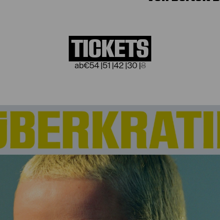
TICKETS
€
54
|
51
|
42
|
30
|
8