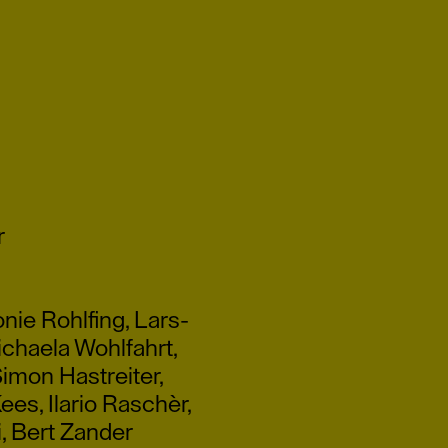
r
nie Rohlfing
,
Lars-
ichaela Wohlfahrt
,
imon Hastreiter
,
Kees
,
Ilario Raschèr
,
i
,
Bert Zander