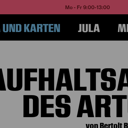
Mo - Fr 9:00-13:00
UND KARTEN
JULA
M
ome
Programm und Karten
Spielplan
Der aufhaltsame Aufstieg des Arturo
AUFHALTS
DES ART
von Bertolt 