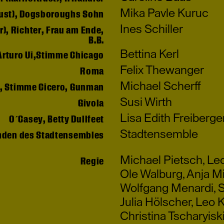
Mika Pavle Kuruc
rust), Dogsboroughs Sohn
Ines Schiller
r), Richter, Frau am Ende,
B.B.
Bettina Kerl
Arturo Ui,Stimme Chicago
Felix Thewanger
Roma
Michael Scherff
, Stimme Cicero, Gunman
Susi Wirth
Givola
Lisa Edith Freiberge
O´Casey, Betty Dullfeet
Stadtensemble
nden des Stadtensembles
Michael Pietsch
,
Leo
Regie
Ole Walburg
,
Anja M
Wolfgang Menardi
,
S
Julia Hölscher
,
Leo 
Christina Tscharyisk