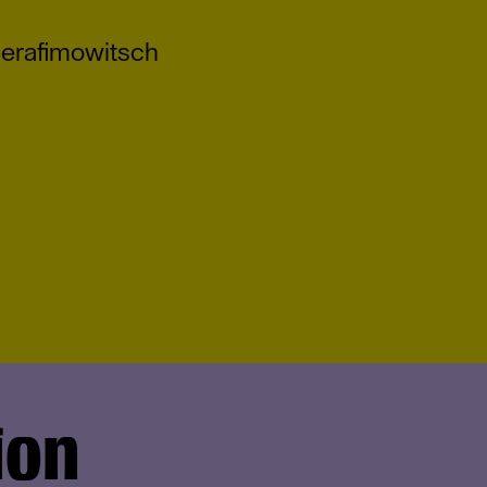
erafimowitsch
ion