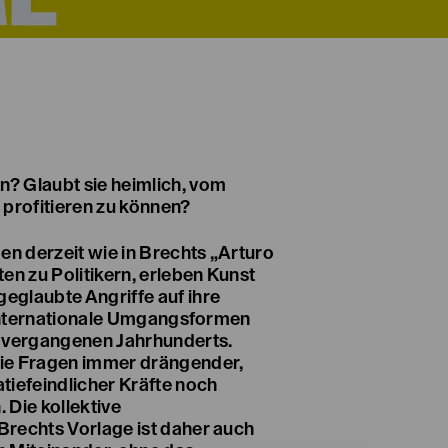
? Glaubt sie heimlich, vom
 profitieren zu können?
en derzeit wie in Brechts „Arturo
en zu Politikern, erleben Kunst
glaubte Angriffe auf ihre
h internationale Umgangsformen
s vergangenen Jahrhunderts.
ie Fragen immer drängender,
tiefeindlicher Kräfte noch
 Die kollektive
rechts Vorlage ist daher auch