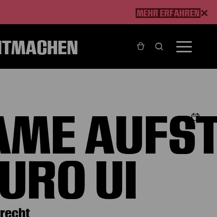
MEHR ERFAHREN
ITMACHEN
 Ui
AME AUFST
URO UI
Brecht