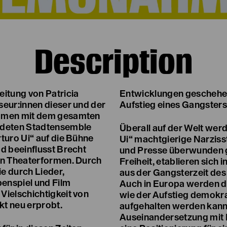
Description
eitung von Patricia
Entwicklungen geschehen
seur:innen dieser und der
Aufstieg eines Gangsters
ammen mit dem gesamten
deten Stadtensemble
Überall auf der Welt werd
turo Ui“ auf die Bühne
Ui“ machtgierige Narzisst
d beeinflusst Brecht
und Presse überwunden ge
en Theaterformen. Durch
Freiheit, etablieren sic
e durch Lieder,
aus der Gangsterzeit de
enspiel und Film
Auch in Europa werden d
Vielschichtigkeit von
wie der Aufstieg demokra
t neu erprobt.
aufgehalten werden kann.
Auseinandersetzung mit B