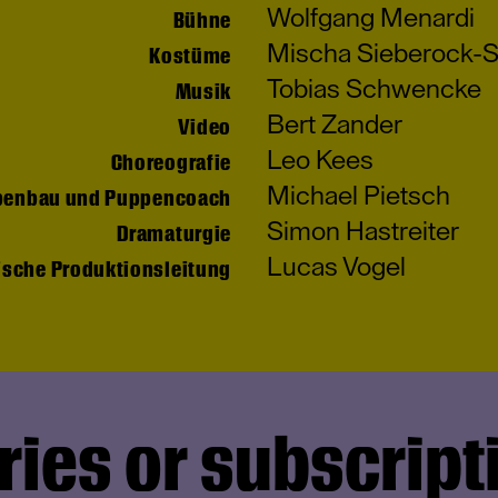
Wolfgang Menardi
Bühne
Mischa Sieberock-S
Kostüme
Tobias Schwencke
Musik
Bert Zander
Video
Leo Kees
Choreografie
Michael Pietsch
penbau und Puppencoach
Simon Hastreiter
Dramaturgie
Lucas Vogel
ische Produktionsleitung
ries or subscript