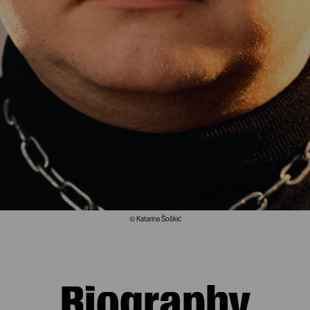
© Katarina Šoškić
Biography