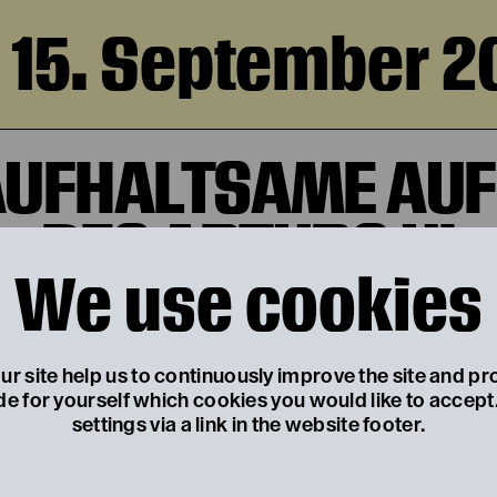
, 15. September 2
AUFHALTSAME AUF
DES ARTURO UI
We use cookies
von Bertolt Brecht
r site help us to continuously improve the site and pr
de for yourself which cookies you would like to accep
settings via a link in the website footer.
 19. September 