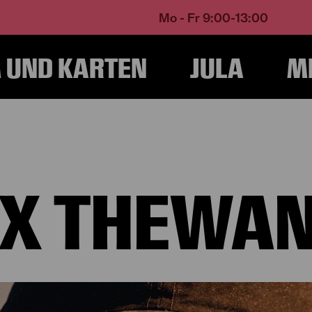
Mo - Fr 9:00-13:00
UND KARTEN
JULA
M
Home
Über Uns
Ensemble und Künstlerische Teams
Felix Thewanger
IX THEWA