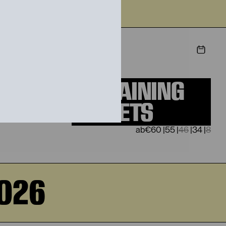
STIEG
REMAINING
TICKETS
€
60
|
55
|
46
|
34
|
8
2026