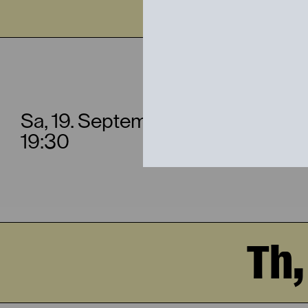
DER 
Sa, 19. September
19:30
Th,