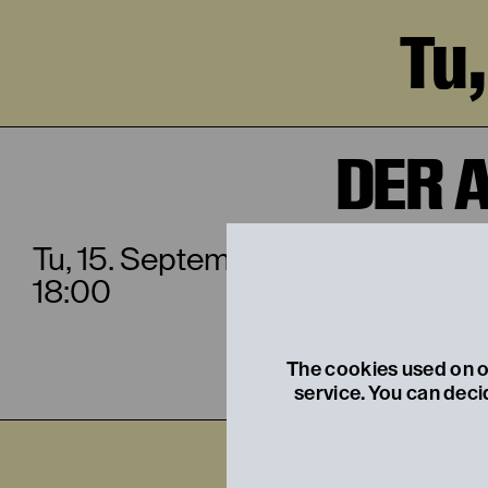
Tu
DER 
Tu, 15. September
18:00
The cookies used on ou
service. You can deci
Sa,