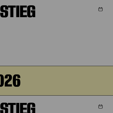
STIEG
026
STIEG