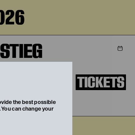
026
STIEG
TICKETS
ovide the best possible
t. You can change your
2026