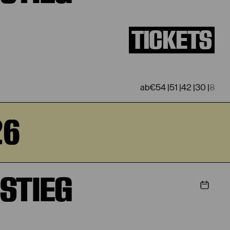
TICKETS
€
54
|
51
|
42
|
30
|
8
26
STIEG