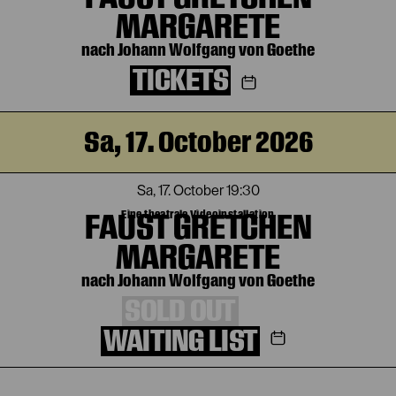
MARGARETE
nach Johann Wolfgang von Goethe
TICKETS
Sa, 17. October 2026
Sa, 17. October
19:30
FAUST GRETCHEN
Eine theatrale Videoinstallation
MARGARETE
nach Johann Wolfgang von Goethe
SOLD OUT
WAITING LIST