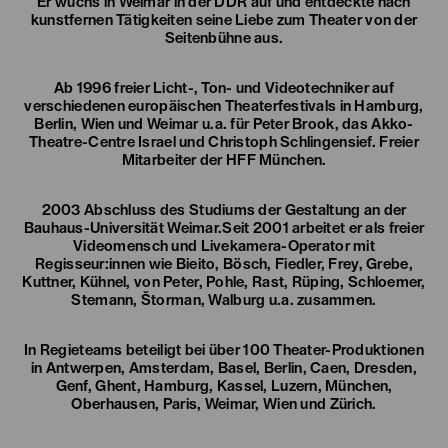
Er wuchs in Weimar in der DDR auf und entdeckte nach
kunstfernen Tätigkeiten seine Liebe zum Theater von der
Seitenbühne aus.
Ab 1996 freier Licht-, Ton- und Videotechniker auf
verschiedenen europäischen Theaterfestivals in Hamburg,
Berlin, Wien und Weimar u.a. für Peter Brook, das Akko-
Theatre-Centre Israel und Christoph Schlingensief. Freier
Mitarbeiter der HFF München.
2003 Abschluss des Studiums der Gestaltung an der
Bauhaus-Universität Weimar.Seit 2001 arbeitet er als freier
Videomensch und Livekamera-Operator mit
Regisseur:innen wie Bieito, Bösch, Fiedler, Frey, Grebe,
Kuttner, Kühnel, von Peter, Pohle, Rast, Rüping, Schloemer,
Stemann, Štorman, Walburg u.a. zusammen.
In Regieteams beteiligt bei über 100 Theater-Produktionen
in Antwerpen, Amsterdam, Basel, Berlin, Caen, Dresden,
Genf, Ghent, Hamburg, Kassel, Luzern, München,
Oberhausen, Paris, Weimar, Wien und Zürich.