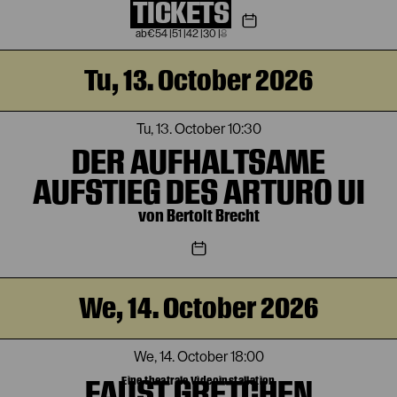
TICKETS
€
54
|
51
|
42
|
30
|
8
Tu, 13. October 2026
Tu, 13. October
10:30
DER AUFHALTSAME
AUFSTIEG DES ARTURO UI
von Bertolt Brecht
We, 14. October 2026
We, 14. October
18:00
FAUST GRETCHEN
Eine theatrale Videoinstallation