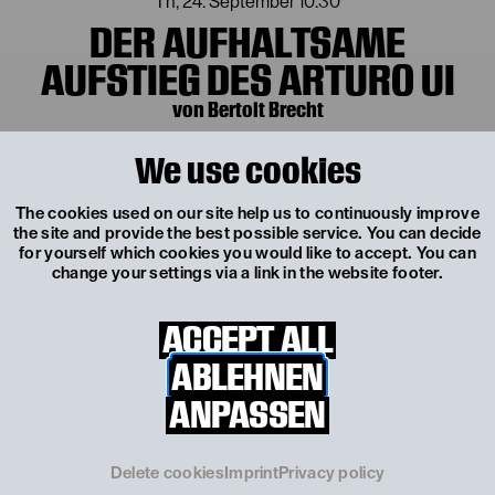
Th, 24. September
10:30
DER AUFHALTSAME
AUFSTIEG DES ARTURO UI
von Bertolt Brecht
We use cookies
Fr, 25. September 2026
The cookies used on our site help us to continuously improve
the site and provide the best possible service. You can decide
for yourself which cookies you would like to accept. You can
change your settings via a link in the website footer.
Fr, 25. September
19:30
DER AUFHALTSAME
ACCEPT ALL
AUFSTIEG DES ARTURO UI
ABLEHNEN
von Bertolt Brecht
ANPASSEN
TICKETS
€
54
|
51
|
42
|
30
|
8
Delete cookies
Imprint
Privacy policy