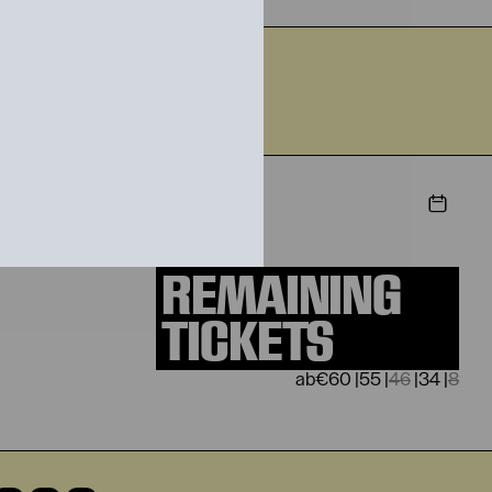
2026
STIEG
REMAINING
TICKETS
€
60
|
55
|
46
|
34
|
8