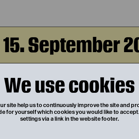
, 15. September 2
AUFHALTSAME AUF
We use cookies
DES ARTURO UI
r site help us to continuously improve the site and pr
von Bertolt Brecht
de for yourself which cookies you would like to accep
settings via a link in the website footer.