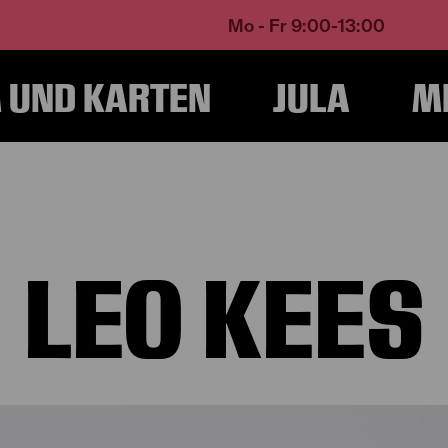
Mo - Fr 9:00-13:00
UND KARTEN
JULA
M
Home
Über Uns
Ensemble und Künstlerische Teams
Leo Kees
LEO KEES