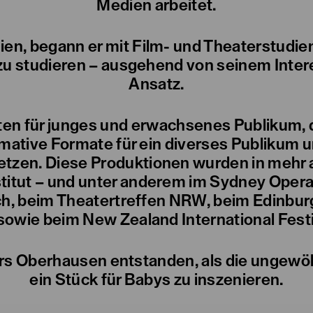
Medien arbeitet.
n, begann er mit Film- und Theaterstudien
 zu studieren – ausgehend von seinem Inte
Ansatz.
ten für junges und erwachsenes Publikum, d
rmative Formate für ein diverses Publikum 
tzen. Diese Produktionen wurden in mehr al
tut – und unter anderem im Sydney Opera H
ch, beim Theatertreffen NRW, beim Edinburg
 sowie beim New Zealand International Festi
ers Oberhausen entstanden, als die ungewö
ein Stück für Babys zu inszenieren.