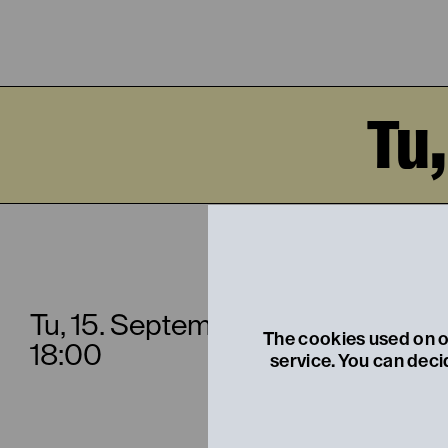
Tu
DER 
Tu, 15. September
The cookies used on ou
18:00
service. You can deci