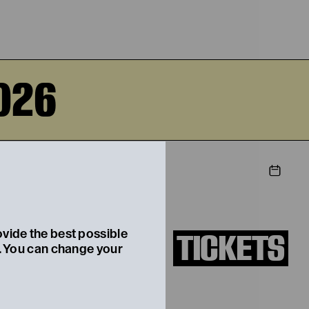
026
STIEG
TICKETS
ovide the best possible
t. You can change your