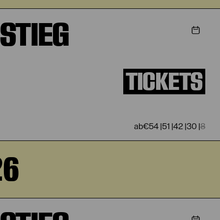
STIEG
TICKETS
€
54
|
51
|
42
|
30
|
8
26