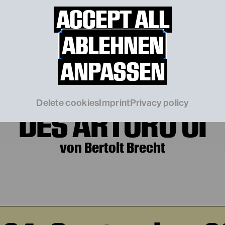
ACCEPT ALL
 19. September 
ABLEHNEN
ANPASSEN
AUFHALTSAME AUF
Delete cookies
Imprint
Privacy policy
DES ARTURO UI
von Bertolt Brecht