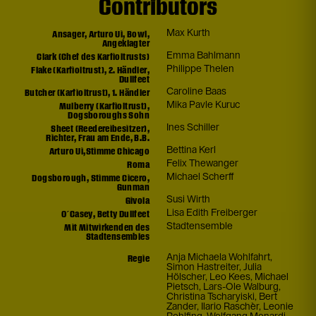
Contributors
Ansager, Arturo Ui, Bowl,
Max Kurth
Angeklagter
Clark (Chef des Karfioltrusts)
Emma Bahlmann
Flake (Karfioltrust), 2. Händler,
Philippe Thelen
Dullfeet
Butcher (Karfioltrust), 1. Händler
Caroline Baas
Mulberry (Karfioltrust),
Mika Pavle Kuruc
Dogsboroughs Sohn
Sheet (Reedereibesitzer),
Ines Schiller
Richter, Frau am Ende, B.B.
Arturo Ui,Stimme Chicago
Bettina Kerl
Roma
Felix Thewanger
Dogsborough, Stimme Cicero,
Michael Scherff
Gunman
Givola
Susi Wirth
O´Casey, Betty Dullfeet
Lisa Edith Freiberger
Mit Mitwirkenden des
Stadtensemble
Stadtensembles
Regie
Anja Michaela Wohlfahrt
,
Simon Hastreiter
,
Julia
Hölscher
,
Leo Kees
,
Michael
Pietsch
,
Lars-Ole Walburg
,
Christina Tscharyiski
,
Bert
Zander
,
Ilario Raschèr
,
Leonie