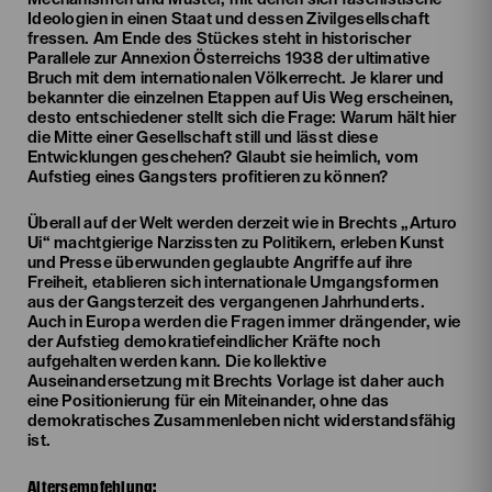
Ideologien in einen Staat und dessen Zivilgesellschaft
fressen. Am Ende des Stückes steht in historischer
Parallele zur Annexion Österreichs 1938 der ultimative
Bruch mit dem internationalen Völkerrecht. Je klarer und
bekannter die einzelnen Etappen auf Uis Weg erscheinen,
desto entschiedener stellt sich die Frage: Warum hält hier
die Mitte einer Gesellschaft still und lässt diese
Entwicklungen geschehen? Glaubt sie heimlich, vom
Aufstieg eines Gangsters profitieren zu können?
Überall auf der Welt werden derzeit wie in Brechts „Arturo
Ui“ machtgierige Narzissten zu Politikern, erleben Kunst
und Presse überwunden geglaubte Angriffe auf ihre
Freiheit, etablieren sich internationale Umgangsformen
aus der Gangsterzeit des vergangenen Jahrhunderts.
Auch in Europa werden die Fragen immer drängender, wie
der Aufstieg demokratiefeindlicher Kräfte noch
aufgehalten werden kann. Die kollektive
Auseinandersetzung mit Brechts Vorlage ist daher auch
eine Positionierung für ein Miteinander, ohne das
demokratisches Zusammenleben nicht widerstandsfähig
ist.
Altersempfehlung: