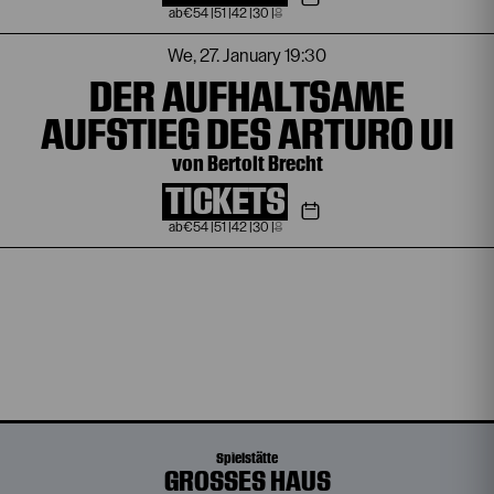
€
54
|
51
|
42
|
30
|
8
We, 27. January
19:30
DER AUFHALTSAME
AUFSTIEG DES ARTURO UI
von Bertolt Brecht
TICKETS
€
54
|
51
|
42
|
30
|
8
Spielstätte
GROSSES HAUS