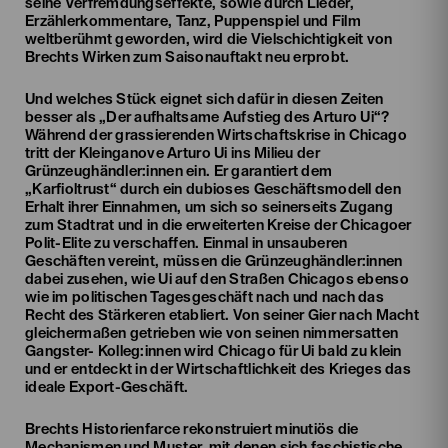
seine Verfremdungseffekte, sowie durch Lieder,
Erzählerkommentare, Tanz, Puppenspiel und Film
weltberühmt geworden, wird die Vielschichtigkeit von
Brechts Wirken zum Saisonauftakt neu erprobt.
Und welches Stück eignet sich dafür in diesen Zeiten
besser als „Der aufhaltsame Aufstieg des Arturo Ui“?
Während der grassierenden Wirtschaftskrise in Chicago
tritt der Kleinganove Arturo Ui ins Milieu der
Grünzeughändler:innen ein. Er garantiert dem
„Karfioltrust“ durch ein dubioses Geschäftsmodell den
Erhalt ihrer Einnahmen, um sich so seinerseits Zugang
zum Stadtrat und in die erweiterten Kreise der Chicagoer
Polit-Elite zu verschaffen. Einmal in unsauberen
Geschäften vereint, müssen die Grünzeughändler:innen
dabei zusehen, wie Ui auf den Straßen Chicagos ebenso
wie im politischen Tagesgeschäft nach und nach das
Recht des Stärkeren etabliert. Von seiner Gier nach Macht
gleichermaßen getrieben wie von seinen nimmersatten
Gangster- Kolleg:innen wird Chicago für Ui bald zu klein
und er entdeckt in der Wirtschaftlichkeit des Krieges das
ideale Export-Geschäft.
Brechts Historienfarce rekonstruiert minutiös die
Mechanismen und Muster, mit denen sich faschistische