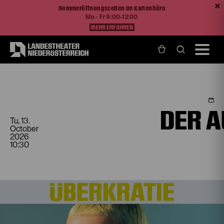
Sommeröffnungszeiten im Kartenbüro
Mo - Fr 9:00-13:00
MEHR ERFAHREN
Home
Programm und Karten
Spielplan
Der aufhaltsame Aufstieg des Arturo Ui
DER A
Tu, 13.
October
2026
10:30