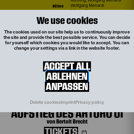
Rohlfing
,
Wolfgang Menardi
Bühne
Wolfgang Menardi
Kostüme
Mischa Sieberock-
Serafimowitsch
We use cookies
Musik
Tobias Schwencke
Video
Bert Zander
The cookies used on our site help us to continuously improve
Choreografie
Leo Kees
the site and provide the best possible service. You can decide
Puppenbau und Puppencoach
Michael Pietsch
for yourself which cookies you would like to accept. You can
Dramaturgie
Simon Hastreiter
change your settings via a link in the website footer.
Künstlerische
Lucas Vogel
Produktionsleitung
ACCEPT ALL
ABLEHNEN
Weitere Termine
ANPASSEN
Tu, 15. September
18:00
DER AUFHALTSAME
Delete cookies
Imprint
Privacy policy
AUFSTIEG DES ARTURO UI
von Bertolt Brecht
TICKETS