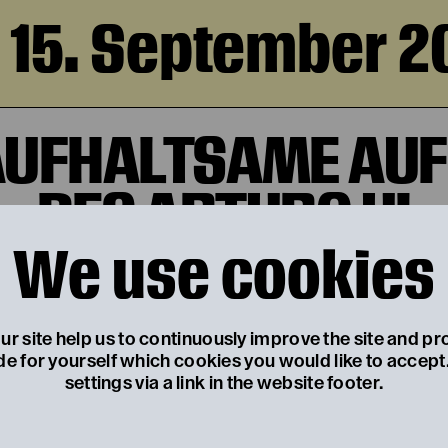
, 15. September 2
AUFHALTSAME AUF
DES ARTURO UI
We use cookies
von Bertolt Brecht
r site help us to continuously improve the site and pr
de for yourself which cookies you would like to accep
settings via a link in the website footer.
 19. September 