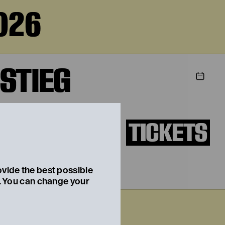
026
STIEG
TICKETS
ovide the best possible
t. You can change your
2026