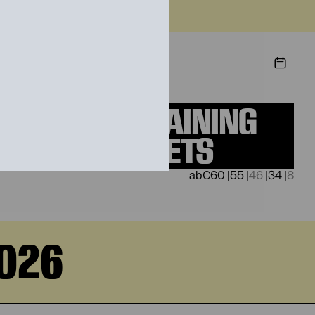
STIEG
REMAINING
TICKETS
€
60
|
55
|
46
|
34
|
8
2026