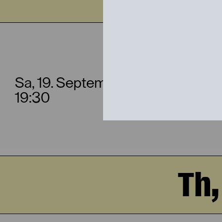
DER 
Sa, 19. September
19:30
Th,