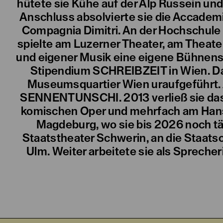
hütete sie Kühe auf der Alp Russein und
Anschluss absolvierte sie die Accademia
Compagnia Dimitri. An der Hochschule f
spielte am Luzerner Theater, am Theater
und eigener Musik eine eigene Bühnens
Stipendium SCHREIBZEIT in Wien. Da
Museumsquartier Wien uraufgeführt. 
SENNENTUNSCHI. 2013 verließ sie das T
komischen Oper und mehrfach am Hans 
Magdeburg, wo sie bis 2026 noch tä
Staatstheater Schwerin, an die Staatso
Ulm. Weiter arbeitete sie als Sprech