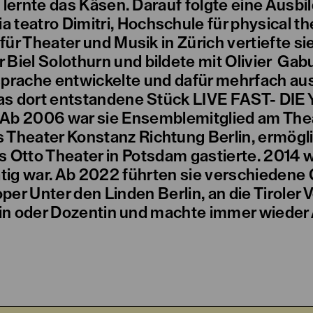
 lernte das Käsen. Darauf folgte eine Ausbi
 teatro Dimitri, Hochschule für physical the
ür Theater und Musik in Zürich vertiefte si
 Biel Solothurn und bildete mit Olivier Gabu
prache entwickelte und dafür mehrfach a
s dort entstandene Stück LIVE FAST- DIE
Ab 2006 war sie Ensemblemitglied am Theat
heater Konstanz Richtung Berlin, ermöglic
Otto Theater in Potsdam gastierte. 2014 
tig war. Ab 2022 führten sie verschieden
per Unter den Linden Berlin, an die Tiroler 
erin oder Dozentin und machte immer wieder