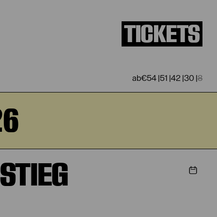
TICKETS
€
54
|
51
|
42
|
30
|
8
26
STIEG