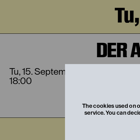
Tu
DER 
Tu, 15. September
18:00
The cookies used on ou
service. You can deci
Sa,