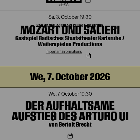
€
8
Sa, 3. October
19:30
MOZART UND SALIERI
von Andrej Agranovski und Nils Strunk
Gastspiel Badisches Staatstheater Karlsruhe /
Weiterspielen Productions
Important informations
We, 7. October 2026
We, 7. October
19:30
DER AUFHALTSAME
AUFSTIEG DES ARTURO UI
von Bertolt Brecht