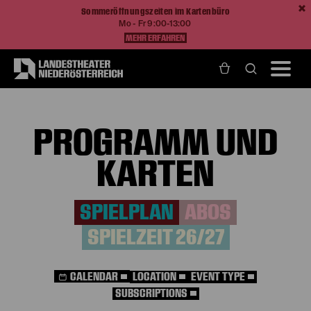
Sommeröffnungszeiten im Kartenbüro
Mo - Fr 9:00-13:00
MEHR ERFAHREN
Home
Programm und Karten
Spielplan
PROGRAMM UND
KARTEN
SPIELPLAN
ABOS
SPIELZEIT 26/27
CALENDAR
LOCATION
EVENT TYPE
SUBSCRIPTIONS