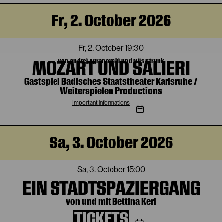
Fr, 2. October 2026
Fr, 2. October
19:30
MOZART UND SALIERI
von Andrej Agranovski und Nils Strunk
Gastspiel Badisches Staatstheater Karlsruhe /
Weiterspielen Productions
Important informations
Sa, 3. October 2026
Sa, 3. October
15:00
EIN STADTSPAZIERGANG
von und mit Bettina Kerl
TICKETS