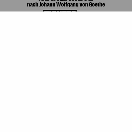
nach Johann Wolfgang von Goethe
TICKETS
Th, 15. October 2026
Th, 15. October
10:30
DIE SACHE MIT DEM
GRUSELWUSEL
von Christine Nöstlinger
Fr, 16. October 2026
Fr, 16. October
10:30