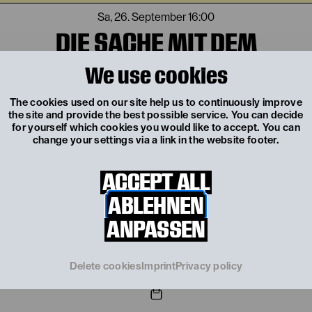
Sa, 26. September
16:00
DIE SACHE MIT DEM
GRUSELWUSEL
We use cookies
von Christine Nöstlinger
TICKETS
The cookies used on our site help us to continuously improve
the site and provide the best possible service. You can decide
€
24
for yourself which cookies you would like to accept. You can
change your settings via a link in the website footer.
Tu, 29. September 2026
ACCEPT ALL
ABLEHNEN
Tu, 29. September
10:30
DIE SACHE MIT DEM
ANPASSEN
GRUSELWUSEL
von Christine Nöstlinger
Delete cookies
Imprint
Privacy policy