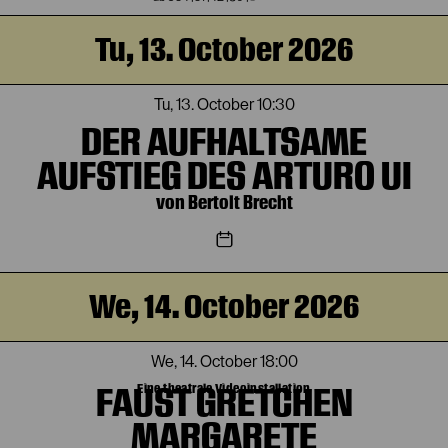
Tu, 13. October 2026
Tu, 13. October
10:30
DER AUFHALTSAME
AUFSTIEG DES ARTURO UI
von Bertolt Brecht
We, 14. October 2026
We, 14. October
18:00
FAUST GRETCHEN
Eine theatrale Videoinstallation
MARGARETE