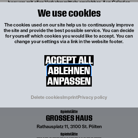
bequem mit allen Verkehrsmitteln erreichbar. Aus Gründen
der Nachhaltigkeit empfehlen wir eine öffentliche Anreise.
We use cookies
The cookies used on our site help us to continuously improve
the site and provide the best possible service. You can decide
PER BAHN
for yourself which cookies you would like to accept. You can
change your settings via a link in the website footer.
MIT DEM BUS
MIT DEM AUTO
ACCEPT ALL
ABLEHNEN
ANPASSEN
Delete cookies
Imprint
Privacy policy
Spielstätte
GROSSES HAUS
Rathausplatz 11, 3100 St. Pölten
Spielstätte