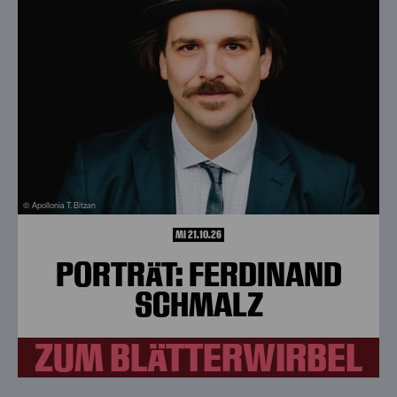
© Apollonia T. Bitzan
MI 21.10.26
PORTRÄT: FERDINAND
SCHMALZ
ZUM BLÄTTERWIRBEL