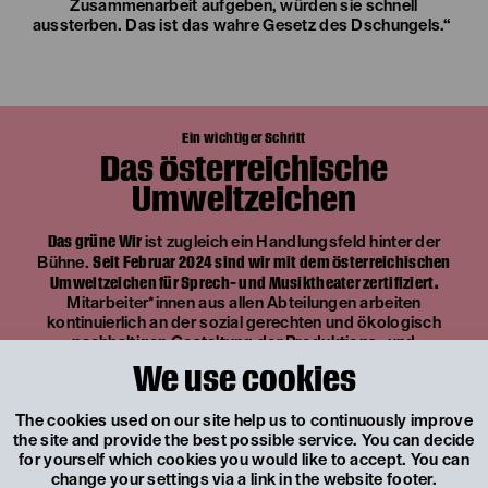
Zusammenarbeit aufgeben, würden sie schnell
aussterben. Das ist das wahre Gesetz des Dschungels.“
Ein wichtiger Schritt
Das Österreichische
Umweltzeichen
Das grüne Wir
ist zugleich ein Handlungsfeld hinter der
Seit Februar 2024 sind wir mit dem Österreichischen
Bühne.
Umweltzeichen für Sprech- und Musiktheater zertifiziert.
Mitarbeiter*innen aus allen Abteilungen arbeiten
kontinuierlich an der sozial gerechten und ökologisch
nachhaltigen Gestaltung der Produktions- und
Arbeitsbedingungen im Landestheater Niederösterreich.
We use cookies
Weiterhin wollen wir darüber mit dem Publikum im
Austausch bleiben.
The cookies used on our site help us to continuously improve
the site and provide the best possible service. You can decide
for yourself which cookies you would like to accept. You can
change your settings via a link in the website footer.