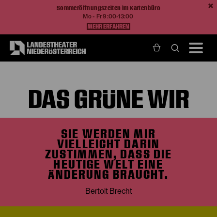
Sommeröffnungszeiten im Kartenbüro
Mo - Fr 9:00-13:00
MEHR ERFAHREN
Home
Das grüne Wir
DAS GRÜNE WIR
SIE WERDEN MIR
VIELLEICHT DARIN
ZUSTIMMEN, DASS DIE
HEUTIGE WELT EINE
ÄNDERUNG BRAUCHT.
Bertolt Brecht