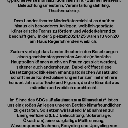
typischerweise männlich dominiert sind (Bühnenmeisterin,
Beleuchtungsmeisterin, Veranstaltungslehrling,
Theatermalerin).
Dem Landestheater Niederösterreich ist es darüber
hinaus ein besonderes Anliegen, weiblich geprägte
künstlerische Teams zu fördern und wiederkehrend zu
beschäftigen. In der Spielzeit 2024/25 waren 13 von 20
am Haus Regieführenden weiblich.
Zudem verfolgt das Landestheater in den Besetzungen
einen geschlechtergerechten Ansatz (männliche
Hauptrollen können auch von Frauen gespielt werden),
seltener auch andersherum. Dabei eröffnet diese
Besetzungspolitik einen emanzipatorischen Ansatz und
schafft neue Kontextualisierungen für zum Teil mehrere
hundert Jahre alte Texte und Figuren, die die Binarität aus
männlich und weiblich durchbricht.
„Maßnahmen zum Klimaschutz“
Im Sinne des SDGs
ist es
uns ein großes Anliegen unseren Betrieb klimafreundlicher
zu gestalten. So setzen wir laufend Maßnahmen zur
Energieeffizienz (LED Beleuchtung, Solaranlage,
Ökostrom), eine sorgfältige Mülltrennung,
Wassersparmaßnahmen, Recycling und Upcycling von