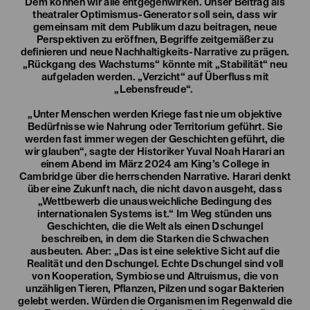
Dem können wir alle entgegenwirken. Unser Beitrag als
theatraler Optimismus-Generator soll sein, dass wir
gemeinsam mit dem Publikum dazu beitragen, neue
Perspektiven zu eröffnen, Begriffe zeitgemäßer zu
definieren und neue Nachhaltigkeits-Narrative zu prägen.
„Rückgang des Wachstums“ könnte mit „Stabilität“ neu
aufgeladen werden. „Verzicht“ auf Überfluss mit
„Lebensfreude“.
„Unter Menschen werden Kriege fast nie um objektive
Bedürfnisse wie Nahrung oder Territorium geführt. Sie
werden fast immer wegen der Geschichten geführt, die
wir glauben“, sagte der Historiker Yuval Noah Harari an
einem Abend im März 2024 am King’s College in
Cambridge über die herrschenden Narrative. Harari denkt
über eine Zukunft nach, die nicht davon ausgeht, dass
„Wettbewerb die unausweichliche Bedingung des
internationalen Systems ist.“ Im Weg stünden uns
Geschichten, die die Welt als einen Dschungel
beschreiben, in dem die Starken die Schwachen
ausbeuten. Aber: „Das ist eine selektive Sicht auf die
Realität und den Dschungel. Echte Dschungel sind voll
von Kooperation, Symbiose und Altruismus, die von
unzähligen Tieren, Pflanzen, Pilzen und sogar Bakterien
gelebt werden. Würden die Organismen im Regenwald die