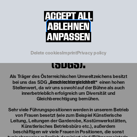
DAS LANDESTHEATER
ACCEPT ALL
NIEDERÖSTERREICH
ABLEHNEN
BEKENNT SICH ZU ALLEN 17
ANPASSEN
SUSTAINABLE
DEVELOPMENT GOALS
Delete cookies
Imprint
Privacy policy
(SDGS).
Als Träger des Österreichischen Umweltzeichens besitzt
„Geschlechtergleichheit“
bei uns das SDG
einen hohen
Stellenwert, da wir uns sowohl auf der Bühne als auch
innerbetrieblich erfolgreich um Diversität und
Gleichberechtigung bemühen.
Sehr viele Führungspositionen werden in unserem Betrieb
von Frauen besetzt (wie zum Beispiel Künstlerische
Leitung, Leitungen der Garderobe, Kostümwerkstätten,
Künstlerisches Betriebsbüro etc.), außerdem
beschäftigen wir viele Frauen in Positionen, die sonst