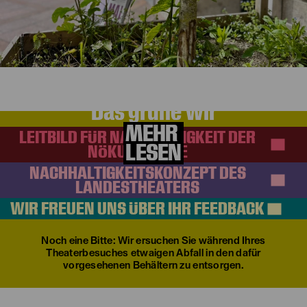
Rückblick
Das grüne Wir
MEHR
LEITBILD FÜR NACHHALTIGKEIT DER
LESEN
NÖKU-GRUPPE
NACHHALTIGKEITSKONZEPT DES
LANDESTHEATERS
WIR FREUEN UNS ÜBER IHR FEEDBACK
Noch eine Bitte: Wir ersuchen Sie während Ihres
Theaterbesuches etwaigen Abfall in den dafür
vorgesehenen Behältern zu entsorgen.