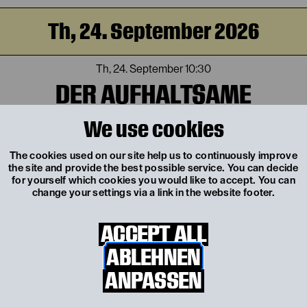
Th, 24. September 2026
Th, 24. September
10:30
DER AUFHALTSAME
AUFSTIEG DES ARTURO UI
We use cookies
von Bertolt Brecht
The cookies used on our site help us to continuously improve
the site and provide the best possible service. You can decide
for yourself which cookies you would like to accept. You can
change your settings via a link in the website footer.
Fr, 25. September 2026
ACCEPT ALL
Fr, 25. September
19:30
ABLEHNEN
DER AUFHALTSAME
ANPASSEN
AUFSTIEG DES ARTURO UI