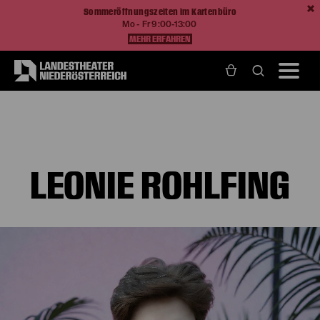
Sommeröffnungszeiten im Kartenbüro
Mo - Fr 9:00-13:00
MEHR ERFAHREN
Home
Über Uns
Ensemble und Künstlerische Teams
Leonie Rohlfing
LEONIE ROHLFING