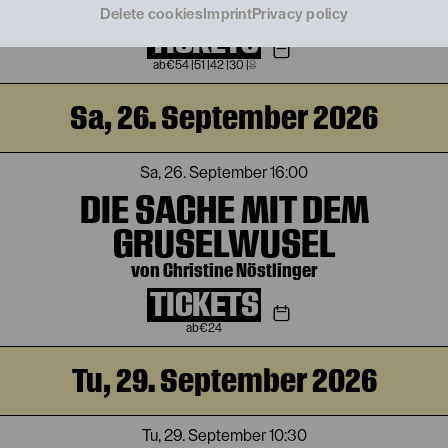
von Bertolt Brecht
Delete cookies
Imprint
Privacy policy
TICKETS
€
54
|
51
|
42
|
30
|
8
Sa, 26. September 2026
Sa, 26. September
16:00
DIE SACHE MIT DEM
GRUSELWUSEL
von Christine Nöstlinger
TICKETS
€
24
Tu, 29. September 2026
Tu, 29. September
10:30