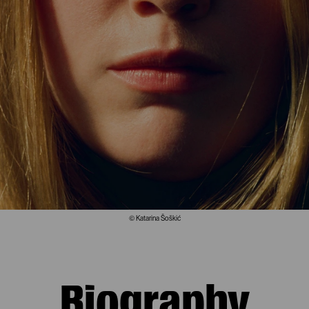
© Katarina Šoškić
Biography