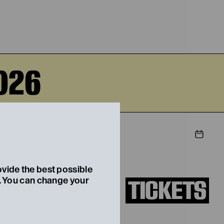
026
STIEG
ovide the best possible
TICKETS
t. You can change your