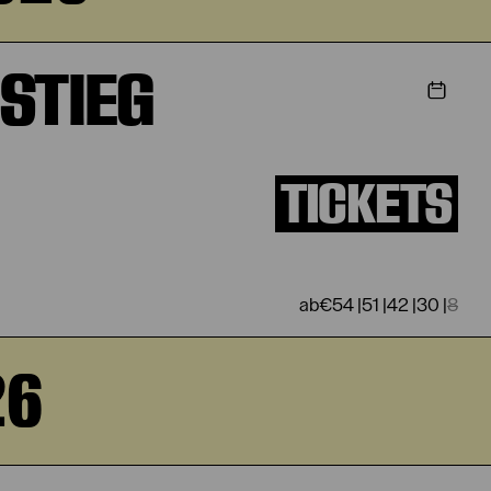
STIEG
TICKETS
€
54
|
51
|
42
|
30
|
8
26