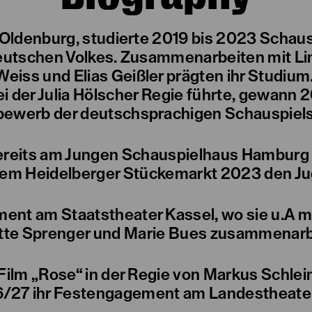
ldenburg, studierte 2019 bis 2023 Schau
Deutschen Volkes. Zusammenarbeiten mit Lin
Weiss und Elias Geißler prägten ihr Studium
i der Julia Hölscher Regie führte, gewann
ewerb der deutschsprachigen Schauspiels
ereits am Jungen Schauspielhaus Hamburg i
 dem Heidelberger Stückemarkt 2023 den J
ment am Staatstheater Kassel, wo sie u.A mi
tte Sprenger und Marie Bues zusammenarb
Film „Rose“ in der Regie von Markus Schl
 26/27 ihr Festengagement am Landestheater