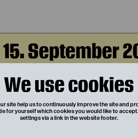
, 15. September 2
We use cookies
AUFHALTSAME AUF
DES ARTURO UI
r site help us to continuously improve the site and pr
de for yourself which cookies you would like to accep
von Bertolt Brecht
settings via a link in the website footer.