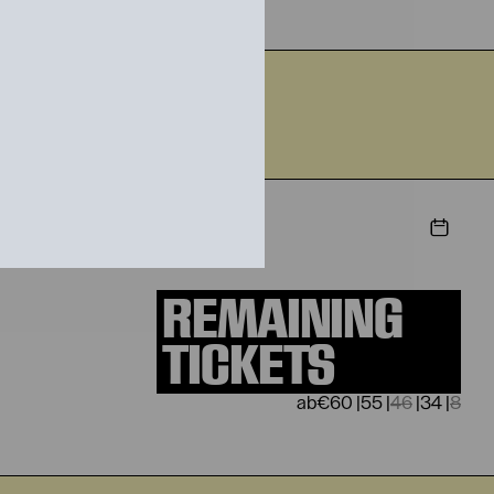
2026
STIEG
REMAINING
TICKETS
€
60
|
55
|
46
|
34
|
8