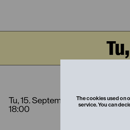
Tu
DER 
The cookies used on ou
Tu, 15. September
service. You can deci
18:00