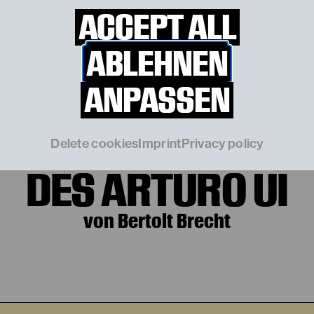
ACCEPT ALL
ABLEHNEN
 19. September 
ANPASSEN
AUFHALTSAME AUF
Delete cookies
Imprint
Privacy policy
DES ARTURO UI
von Bertolt Brecht