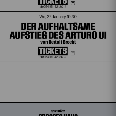
TICKETS
€
54
|
51
|
42
|
30
|
8
We, 27. January
19:30
DER AUFHALTSAME
AUFSTIEG DES ARTURO UI
von Bertolt Brecht
TICKETS
€
54
|
51
|
42
|
30
|
8
Spielstätte