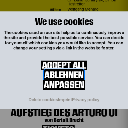
Christina Tscharyiski
,
Simon
Hastreiter
Bühne
Wolfgang Menardi
Kostüme
Mischa Sieberock-
We use cookies
Serafimowitsch
Musik
Tobias Schwencke
Video
Bert Zander
The cookies used on our site help us to continuously improve
Choreografie
Leo Kees
the site and provide the best possible service. You can decide
Puppenbau und Puppencoach
Michael Pietsch
for yourself which cookies you would like to accept. You can
Dramaturgie
Simon Hastreiter
change your settings via a link in the website footer.
Künstlerische
Lucas Vogel
Produktionsleitung
ACCEPT ALL
ABLEHNEN
Weitere Termine
ANPASSEN
Tu, 15. September
18:00
DER AUFHALTSAME
Delete cookies
Imprint
Privacy policy
AUFSTIEG DES ARTURO UI
von Bertolt Brecht