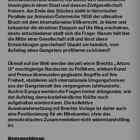
Ideologien in einen Staat und dessen Zivilgesellschaft
fressen. Am Ende des Stückes steht in historischer
Parallele zur Annexion Österreichs 1938 der ultimative
Bruch mit dem internationalen Völkerrecht. Je klarer und
bekannter die einzelnen Etappen auf Uis Weg erscheinen,
desto entschiedener stellt sich die Frage: Warum hält hier
die Mitte einer Gesellschaft still und lässt diese
Entwicklungen geschehen? Glaubt sie heimlich, vom
Aufstieg eines Gangsters profitieren zu können?
Überall auf der Welt werden derzeit wie in Brechts „Arturo
Ui“ machtgierige Narzissten zu Politikern, erleben Kunst
und Presse überwunden geglaubte Angriffe auf ihre
Freiheit, etablieren sich internationale Umgangsformen
aus der Gangsterzeit des vergangenen Jahrhunderts.
Auch in Europa werden die Fragen immer drängender, wie
der Aufstieg demokratiefeindlicher Kräfte noch
aufgehalten werden kann. Die kollektive
Auseinandersetzung mit Brechts Vorlage ist daher auch
eine Positionierung für ein Miteinander, ohne das
demokratisches Zusammenleben nicht widerstandsfähig
ist.
Altersempfehlung: