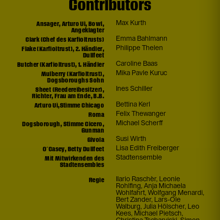
Contributors
Ansager, Arturo Ui, Bowl,
Max Kurth
Angeklagter
Clark (Chef des Karfioltrusts)
Emma Bahlmann
Flake (Karfioltrust), 2. Händler,
Philippe Thelen
Dullfeet
Butcher (Karfioltrust), 1. Händler
Caroline Baas
Mulberry (Karfioltrust),
Mika Pavle Kuruc
Dogsboroughs Sohn
Sheet (Reedereibesitzer),
Ines Schiller
Richter, Frau am Ende, B.B.
Arturo Ui,Stimme Chicago
Bettina Kerl
Roma
Felix Thewanger
Dogsborough, Stimme Cicero,
Michael Scherff
Gunman
Givola
Susi Wirth
O´Casey, Betty Dullfeet
Lisa Edith Freiberger
Mit Mitwirkenden des
Stadtensemble
Stadtensembles
Regie
Ilario Raschèr
,
Leonie
Rohlfing
,
Anja Michaela
Wohlfahrt
,
Wolfgang Menardi
,
Bert Zander
,
Lars-Ole
Walburg
,
Julia Hölscher
,
Leo
Kees
,
Michael Pietsch
,