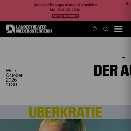
Sommeröffnungszeiten im Kartenbüro
Mo - Fr 9:00-13:00
MEHR ERFAHREN
Home
Programm und Karten
Spielplan
Der aufhaltsame Aufstieg des Arturo Ui
DER A
We, 7.
October
2026
19:30