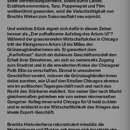
seine Verfremdungseffekte, sowie durch Lieder,
Erzählerkommentare, Tanz, Puppenspiel und Film
weltberühmt geworden, wird die Vielschichtigkeit von
Brechts Wirken zum Saisonauftakt neu erprobt.
Und welches Stück eignet sich dafür in diesen Zeiten
besser als „Der aufhaltsame Aufstieg des Arturo Ui“?
Während der grassierenden Wirtschaftskrise in Chicago
tritt der Kleinganove Arturo Ui ins Milieu der
Grünzeughändler:innen ein. Er garantiert dem
„Karfioltrust“ durch ein dubioses Geschäftsmodell den
Erhalt ihrer Einnahmen, um sich so seinerseits Zugang
zum Stadtrat und in die erweiterten Kreise der Chicagoer
Polit-Elite zu verschaffen. Einmal in unsauberen
Geschäften vereint, müssen die Grünzeughändler:innen
dabei zusehen, wie Ui auf den Straßen Chicagos ebenso
wie im politischen Tagesgeschäft nach und nach das
Recht des Stärkeren etabliert. Von seiner Gier nach Macht
gleichermaßen getrieben wie von seinen nimmersatten
Gangster- Kolleg:innen wird Chicago für Ui bald zu klein
und er entdeckt in der Wirtschaftlichkeit des Krieges das
ideale Export-Geschäft.
Brechts Historienfarce rekonstruiert minutiös die
Mechanismen und Muster, mit denen sich faschistische