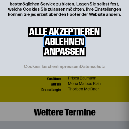
bestmöglichen Service zu bieten. Legen Sie selbst fest,
welche Cookies Sie zulassen möchten. Ihre Einstellungen
können Sie jederzeit über den Footer der Website ändern.
Mitwirkende
ALLE AKZEPTIEREN
ABLEHNEN
Bettina Kerl
Julia Kreusch
ANPASSEN
Laura Laufenberg
Julian Tzschentke
Live-Musik
Mona Matbou Riahi
Cookies löschen
Impressum
Datenschutz
Inszenierung
Sara Ostertag
Bühne
Nanna Neudeck
Kostüme
Prisca Baumann
Musik
Mona Matbou Riahi
Dramaturgie
Thorben Meißner
Weitere Termine