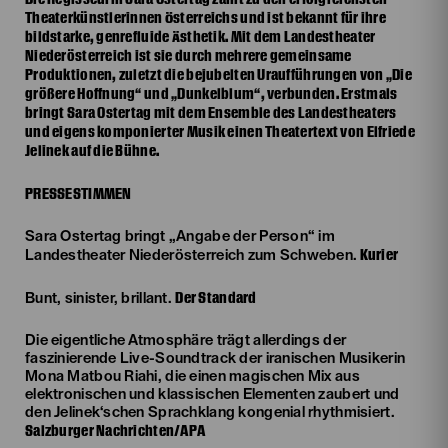
Theaterkünstlerinnen Österreichs und ist bekannt für ihre
bildstarke, genrefluide Ästhetik. Mit dem Landestheater
Niederösterreich ist sie durch mehrere gemeinsame
Produktionen, zuletzt die bejubelten Uraufführungen von „Die
größere Hoffnung“ und „Dunkelblum“, verbunden. Erstmals
bringt Sara Ostertag mit dem Ensemble des Landestheaters
und eigens komponierter Musik einen Theatertext von Elfriede
Jelinek auf die Bühne.
PRESSESTIMMEN
Sara Ostertag bringt „Angabe der Person“ im
Kurier
Landestheater Niederösterreich zum Schweben.
Der Standard
Bunt, sinister, brillant.
Die eigentliche Atmosphäre trägt allerdings der
faszinierende Live-Soundtrack der iranischen Musikerin
Mona Matbou Riahi, die einen magischen Mix aus
elektronischen und klassischen Elementen zaubert und
den Jelinek‘schen Sprachklang kongenial rhythmisiert.
Salzburger Nachrichten/APA