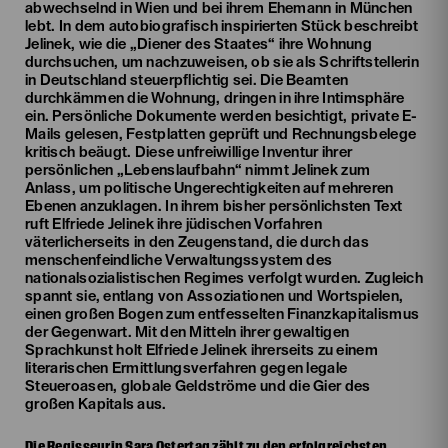
abwechselnd in Wien und bei ihrem Ehemann in München
lebt. In dem autobiografisch inspirierten Stück beschreibt
Jelinek, wie die „Diener des Staates“ ihre Wohnung
durchsuchen, um nachzuweisen, ob sie als Schriftstellerin
in Deutschland steuerpflichtig sei. Die Beamten
durchkämmen die Wohnung, dringen in ihre Intimsphäre
ein. Persönliche Dokumente werden besichtigt, private E-
Mails gelesen, Festplatten geprüft und Rechnungsbelege
kritisch beäugt. Diese unfreiwillige Inventur ihrer
persönlichen „Lebenslaufbahn“ nimmt Jelinek zum
Anlass, um politische Ungerechtigkeiten auf mehreren
Ebenen anzuklagen. In ihrem bisher persönlichsten Text
ruft Elfriede Jelinek ihre jüdischen Vorfahren
väterlicherseits in den Zeugenstand, die durch das
menschenfeindliche Verwaltungssystem des
nationalsozialistischen Regimes verfolgt wurden. Zugleich
spannt sie, entlang von Assoziationen und Wortspielen,
einen großen Bogen zum entfesselten Finanzkapitalismus
der Gegenwart. Mit den Mitteln ihrer gewaltigen
Sprachkunst holt Elfriede Jelinek ihrerseits zu einem
literarischen Ermittlungsverfahren gegen legale
Steueroasen, globale Geldströme und die Gier des
großen Kapitals aus.
Die Regisseurin Sara Ostertag zählt zu den erfolgreichsten