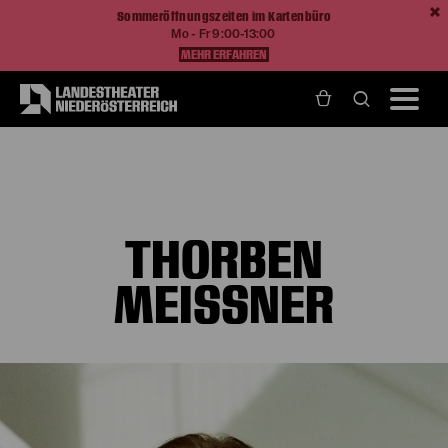
Sommeröffnungszeiten im Kartenbüro
Mo - Fr 9:00-13:00
MEHR ERFAHREN
Home
Über Uns
Ensemble und Künstlerische Teams
Thorben Meißner
THORBEN
MEISSNER