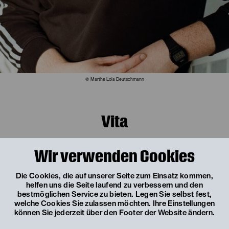
© Marthe Lola Deutschmann
Vita
Thorben Meißner studierte Theater- und
Wir verwenden Cookies
Kommunikationswissenschaft an der Ludwig-Maximilians-
Universität München. Nach dem Studium Hospitanzen an
den Münchner Kammerspielen bei Gob Squad und
Die Cookies, die auf unserer Seite zum Einsatz kommen,
Alexander Giesche. Bei der Festivalausgabe 2016 war er
helfen uns die Seite laufend zu verbessern und den
Dramaturgieassistent bei der Ruhrtriennale, im Anschluss
bestmöglichen Service zu bieten. Legen Sie selbst fest,
daran zwei Jahre in selber Position am Münchner
welche Cookies Sie zulassen möchten. Ihre Einstellungen
Residenztheater. Ab 2018 arbeitete er als Dramaturg am
können Sie jederzeit über den Footer der Website ändern.
Theaterhaus Jena, dort erfolgte eine Vielzahl an Arbeiten
mit dem Kollektiv Wunderbaum, dem dortigen Ensemble