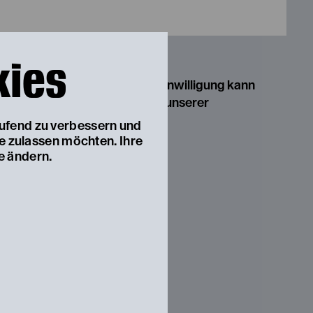
kies
ft GesmbH
verwendet. Diese Einwilligung kann
n. Nähere Infos finden Sie in unserer
aufend zu verbessern und
ie zulassen möchten. Ihre
e ändern.