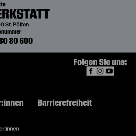
tte
RKSTATT
0 St. Pölten
bonummer
80 80 600
Folgen Sie uns:
r:innen
Barrierefreiheit
r:innen