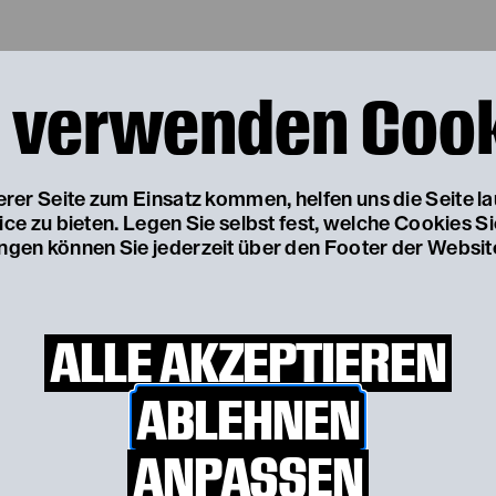
 verwenden Coo
ieben der Unternehmensgruppe der
NÖ Kulturwirtscha
ter.net
oder auf andere Art und Weise widerrufen werde
serer Seite zum Einsatz kommen, helfen uns die Seite l
e zu bieten. Legen Sie selbst fest, welche Cookies S
er Theatervermittlung zum Mitmachen?
ungen können Sie jederzeit über den Footer der Websit
ALLE AKZEPTIEREN
für den pädagogischen Bereich?
ABLEHNEN
ANPASSEN