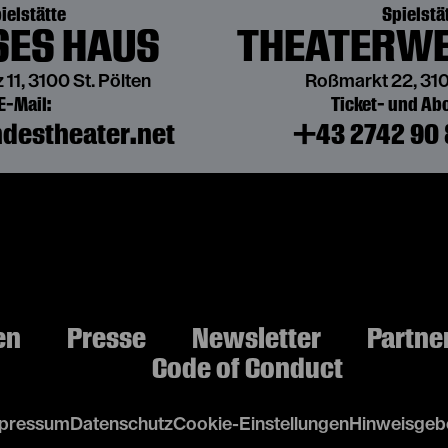
ielstätte
Spielstä
ES HAUS
THEATERWE
 11, 3100 St. Pölten
Roßmarkt 22, 310
E-Mail:
Ticket- und A
destheater.net
+43 2742 90 
en
Presse
Newsletter
Partne
Code of Conduct
pressum
Datenschutz
Cookie-Einstellungen
Hinweisgebe