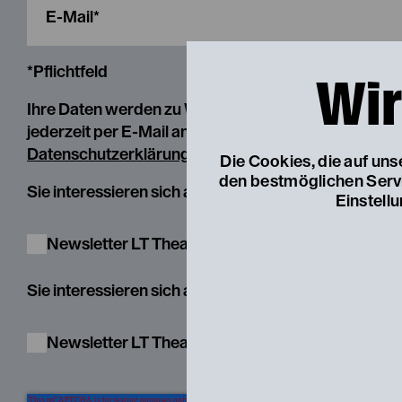
*Pflichtfeld
Wir
Ihre Daten werden zu Werbezwecken von den Betr
jederzeit per E-Mail an
datenverwaltung@landesthea
Datenschutzerklärung
.
Die Cookies, die auf un
den bestmöglichen Servic
Sie interessieren sich auch für unsere Angebote d
Einstell
Newsletter LT Theatervermittlung
Sie interessieren sich auch für unsere Programme 
Newsletter LT Theater & Schule