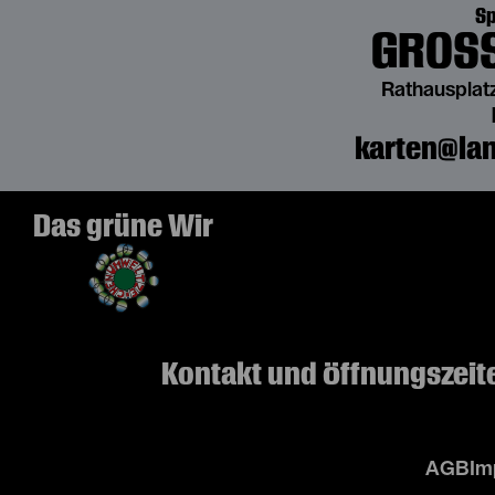
Sp
GROSS
Rathausplatz
karten@lan
Das grüne Wir
Kontakt und Öffnungszeit
AGB
Im