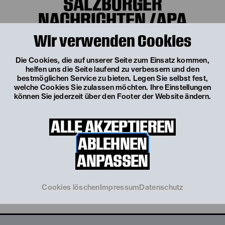
SALZBURGER
NACHRICHTEN /APA
Wir verwenden Cookies
„Die eigentliche Atmosphäre trägt allerdings der
faszinierende Live-Soundtrack der iranischen Musikerin
Mona Matbou Riahi, die einen magischen Mix aus
Die Cookies, die auf unserer Seite zum Einsatz kommen,
elektronischen und klassischen Elementen zaubert und
helfen uns die Seite laufend zu verbessern und den
den Jelinek‘schen Sprachklang kongenial rhythmisiert."
bestmöglichen Service zu bieten. Legen Sie selbst fest,
welche Cookies Sie zulassen möchten. Ihre Einstellungen
können Sie jederzeit über den Footer der Website ändern.
ALLE AKZEPTIEREN
ABLEHNEN
ANPASSEN
Cookies löschen
Impressum
Datenschutz