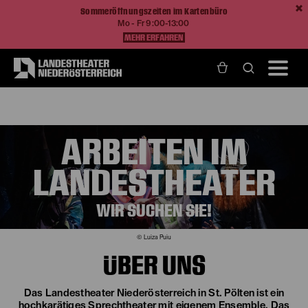
Sommeröffnungszeiten im Kartenbüro
Mo - Fr 9:00-13:00
MEHR ERFAHREN
Home
Über Uns
Offene Stellen
ARBEITEN IM
LANDESTHEATER
WIR SUCHEN SIE!
© Luiza Puiu
ÜBER UNS
Das Landestheater Niederösterreich in St. Pölten ist ein
hochkarätiges Sprechtheater mit eigenem Ensemble. Das