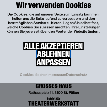
Wir verwenden Cookies
die Niederösterreich Kulturwirtschaft, Interesse an
aussagekräftigen und interessanten
Initiativbewerbungen. Als moderne Arbeitgeber
Die Cookies, die auf unserer Seite zum Einsatz kommen,
bevorzugen wir Online-Bewerbungen – über unsere
helfen uns die Seite laufend zu verbessern und den
Jobbörse
geht das ganz einfach und ist für Sie und uns
bestmöglichen Service zu bieten. Legen Sie selbst fest,
der schnellste Weg zum Erfolg. Ihre Anlagen, wie
welche Cookies Sie zulassen möchten. Ihre Einstellungen
Lebenslauf und Anschreiben, laden Sie bequem in allen
können Sie jederzeit über den Footer der Website ändern.
gängigen Formaten hoch. Wir sind gespannt auf Ihre
Bewerbung!
ALLE AKZEPTIEREN
ABLEHNEN
ANPASSEN
Cookies löschen
Impressum
Datenschutz
Spielstätte
GROSSES HAUS
Rathausplatz 11, 3100 St. Pölten
Spielstätte
THEATERWERKSTATT