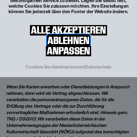
bestmöglichen Service zu bieten. Legen Sie selbst fest,
Land
welche Cookies Sie zulassen möchten. Ihre Einstellungen
können Sie jederzeit über den Footer der Website ändern.
ALLE AKZEPTIEREN
ABLEHNEN
Ihr Kommentar
ANPASSEN
Cookies löschen
Impressum
Datenschutz
*Pflichtfeld
Wenn Sie Karten erwerben oder Dienstleistungen in Anspruch
nehmen, dann wird ein Vertrag abgeschlossen. Wir
verarbeiten die personenbezogenen Daten, die für die
Erfüllung des Vertrags oder die zur Durchführung
vorvertraglicher Maßnahmen erforderlich sind. Hinweis gem.
TKG / DSGVO: Wir verarbeiten diese Daten in der
Unternehmensgruppe der Niederösterreichischen
Kulturwirtschaft GesmbH (NÖKU) aufgrund des berechtigten