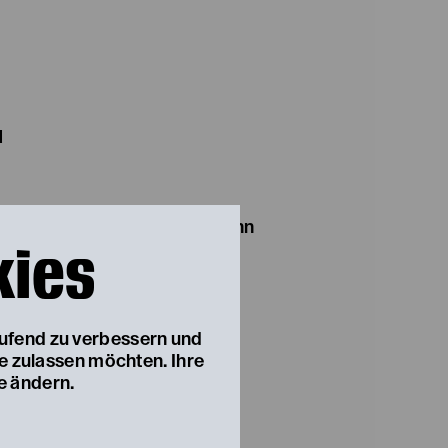
N
wir ein? Und was tun wir, wenn
kies
d? Gemeinsam mit der neuen
estheater Niederösterreich
ationelle Stadtensemble
geprojekt des bisherigen
aufend zu verbessern und
, 14.00–17.00
ie zulassen möchten. Ihre
 von 14.00–17.00
e ändern.