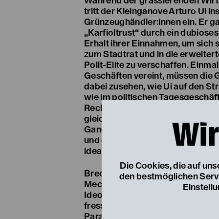
Während der grassierenden Wirts
tritt der Kleinganove Arturo Ui in
Grünzeughändler:innen ein. Er g
„Karfioltrust“ durch ein dubios
Erhalt ihrer Einnahmen, um sich 
zum Stadtrat und in die erweiter
Polit-Elite zu verschaffen. Einma
Geschäften vereint, müssen die
dabei zusehen, wie Ui auf den S
wie im politischen Tagesgeschäf
Recht des Stärkeren etabliert. V
Wir
gleichermaßen getrieben wie vo
Gangster- Kolleg:innen wird Chica
und er entdeckt in der Wirtschaft
ideale Export-Geschäft.
Die Cookies, die auf un
Brechts Historienfarce rekonstru
den bestmöglichen Servic
Mechanismen und Muster, mit den
Einstell
Ideologien in einen Staat und des
fressen. Am Ende des Stückes ste
Parallele zur Annexion Österreic