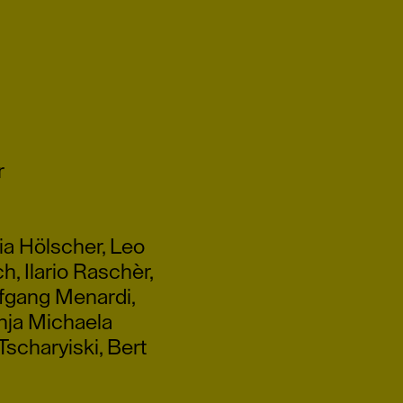
r
lia Hölscher
,
Leo
ch
,
Ilario Raschèr
,
fgang Menardi
,
nja Michaela
Tscharyiski
,
Bert