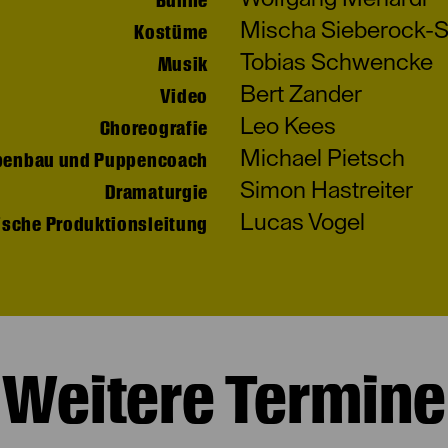
Bühne
Mischa Sieberock-S
Kostüme
Tobias Schwencke
Musik
Bert Zander
Video
Leo Kees
Choreografie
Michael Pietsch
penbau und Puppencoach
Simon Hastreiter
Dramaturgie
Lucas Vogel
ische Produktionsleitung
Weitere Termine