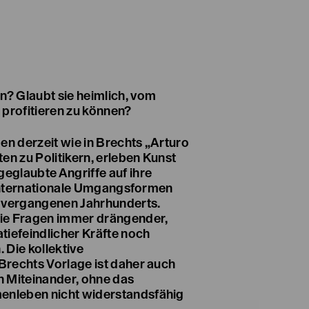
? Glaubt sie heimlich, vom
 profitieren zu können?
en derzeit wie in Brechts „Arturo
en zu Politikern, erleben Kunst
glaubte Angriffe auf ihre
h internationale Umgangsformen
s vergangenen Jahrhunderts.
ie Fragen immer drängender,
tiefeindlicher Kräfte noch
 Die kollektive
rechts Vorlage ist daher auch
in Miteinander, ohne das
nleben nicht widerstandsfähig