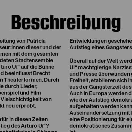
Beschreibung
eitung von Patricia
Entwicklungen geschehen
seur:innen dieser und der
Aufstieg eines Gangsters
ammen mit dem gesamten
deten Stadtensemble
Überall auf der Welt werd
turo Ui“ auf die Bühne
Ui“ machtgierige Narzisst
d beeinflusst Brecht
und Presse überwunden ge
en Theaterformen. Durch
Freiheit, etablieren sic
e durch Lieder,
aus der Gangsterzeit de
enspiel und Film
Auch in Europa werden d
Vielschichtigkeit von
wie der Aufstieg demokra
t neu erprobt.
aufgehalten werden kann.
Auseinandersetzung mit B
für in diesen Zeiten
eine Positionierung für e
tieg des Arturo Ui“?
demokratisches Zusamme