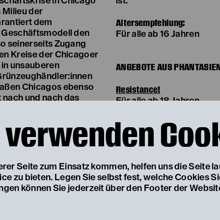
chaftskrise in Chicago
ist.
s Milieu der
Altersempfehlung:
arantiert dem
es Geschäftsmodell den
Für alle ab 16 Jahren
so seinerseits Zugang
ten Kreise der Chicagoer
l in unsauberen
ANGEBOTE AUS PHANTASIE
 Grünzeughändler:innen
traßen Chicagos ebenso
Resistance!
t nach und nach das
Für alle ab 18 Jahren
on seiner Gier nach Macht
Für welche Werte stehen 
 verwenden Coo
n seinen nimmersatten
diese Werte bedroht sin
go für Ui bald zu klein
Leitung des Jungen Land
lichkeit des Krieges das
entsteht eine intergener
Inszenierung als Nachfol
Bürger:innentheaters.
serer Seite zum Einsatz kommen, helfen uns die Seite l
iert minutiös die
Projektstart
Sa 07.11.2026
e zu bieten. Legen Sie selbst fest, welche Cookies S
en sich faschistische
Proben
immer am Samstag
ungen können Sie jederzeit über den Footer der Websit
sen Zivilgesellschaft
ht in historischer
Inside
hs 1938 der ultimative
ab 16 Jahren