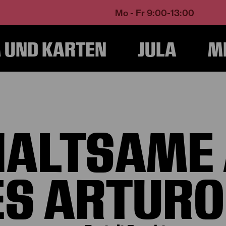
Mo - Fr 9:00-13:00
UND KARTEN
JULA
M
me
Programm und Karten
Produktionen
Der aufhaltsame Aufstieg des Artu
HALTSAME 
S ARTURO