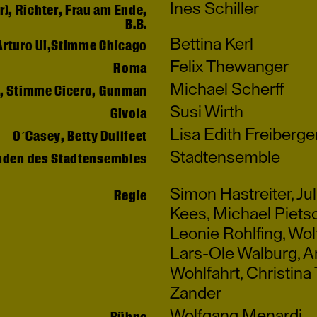
Ines Schiller
r), Richter, Frau am Ende,
B.B.
Bettina Kerl
Arturo Ui,Stimme Chicago
Felix Thewanger
Roma
Michael Scherff
, Stimme Cicero, Gunman
Susi Wirth
Givola
Lisa Edith Freiberge
O´Casey, Betty Dullfeet
Stadtensemble
nden des Stadtensembles
Simon Hastreiter
,
Ju
Regie
Kees
,
Michael Piets
Leonie Rohlfing
,
Wol
Lars-Ole Walburg
,
A
Wohlfahrt
,
Christina 
Zander
Wolfgang Menardi