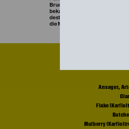
Bruch mit dem internationalen Vö
bekannter die einzelnen Etappen
desto entschiedener stellt sich d
die Mitte einer Gesellschaft still 
Ansager, Art
Cla
Flake (Karfiol
Butcher
Mulberry (Karfiolt