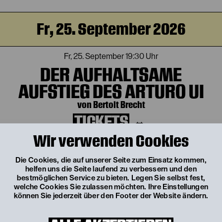
Fr, 25. September 2026
Fr, 25. September
19:30 Uhr
DER AUFHALTSAME
AUFSTIEG DES ARTURO UI
von Bertolt Brecht
TICKETS
€
54
|
51
|
42
|
30
|
8
Wir verwenden Cookies
Mi, 7. Oktober 2026
Die Cookies, die auf unserer Seite zum Einsatz kommen,
helfen uns die Seite laufend zu verbessern und den
bestmöglichen Service zu bieten. Legen Sie selbst fest,
Mi, 7. Oktober
19:30 Uhr
welche Cookies Sie zulassen möchten. Ihre Einstellungen
können Sie jederzeit über den Footer der Website ändern.
DER AUFHALTSAME
AUFSTIEG DES ARTURO UI