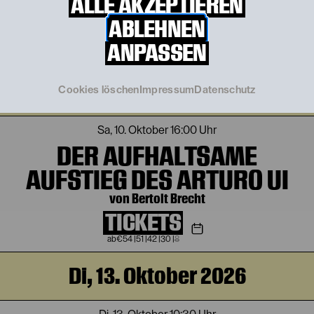
ALLE AKZEPTIEREN
von Bertolt Brecht
ABLEHNEN
ANPASSEN
Sa, 10. Oktober 2026
Cookies löschen
Impressum
Datenschutz
Sa, 10. Oktober
16:00 Uhr
DER AUFHALTSAME
AUFSTIEG DES ARTURO UI
von Bertolt Brecht
TICKETS
€
54
|
51
|
42
|
30
|
8
Di, 13. Oktober 2026