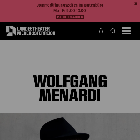
Sommeröffnungszeiten im Kartenbüro
Mo - Fr 9:00-13:00
MEHR ERFAHREN
Home
Über Uns
Ensemble und Künstlerische Teams
Wolfgang Menardi
WOLFGANG
MENARDI