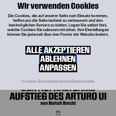
Wir verwenden Cookies
Fr, 25. September
19:30 Uhr
DER AUFHALTSAME
Die Cookies, die auf unserer Seite zum Einsatz kommen,
helfen uns die Seite laufend zu verbessern und den
AUFSTIEG DES ARTURO UI
bestmöglichen Service zu bieten. Legen Sie selbst fest,
welche Cookies Sie zulassen möchten. Ihre Einstellungen
von Bertolt Brecht
können Sie jederzeit über den Footer der Website ändern.
TICKETS
ALLE AKZEPTIEREN
€
54
|
51
|
42
|
30
|
8
ABLEHNEN
Mi, 7. Oktober 2026
ANPASSEN
Mi, 7. Oktober
19:30 Uhr
Cookies löschen
Impressum
Datenschutz
DER AUFHALTSAME
AUFSTIEG DES ARTURO UI
von Bertolt Brecht