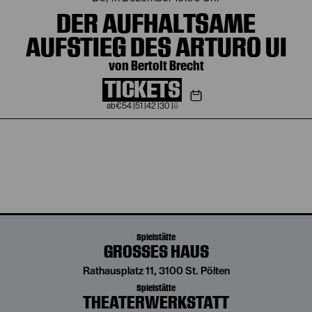
DER AUFHALTSAME
AUFSTIEG DES ARTURO UI
von Bertolt Brecht
TICKETS
€
54
|
51
|
42
|
30
|
8
Spielstätte
GROSSES HAUS
Rathausplatz 11, 3100 St. Pölten
Spielstätte
THEATERWERKSTATT