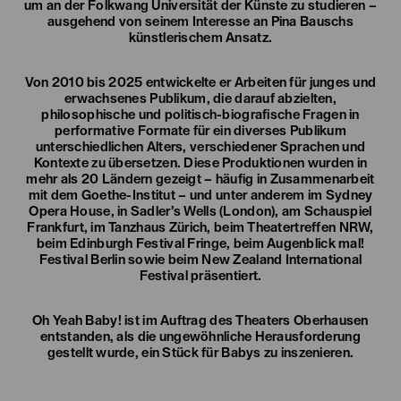
um an der Folkwang Universität der Künste zu studieren –
ausgehend von seinem Interesse an Pina Bauschs
künstlerischem Ansatz.
Von 2010 bis 2025 entwickelte er Arbeiten für junges und
erwachsenes Publikum, die darauf abzielten,
philosophische und politisch-biografische Fragen in
performative Formate für ein diverses Publikum
unterschiedlichen Alters, verschiedener Sprachen und
Kontexte zu übersetzen. Diese Produktionen wurden in
mehr als 20 Ländern gezeigt – häufig in Zusammenarbeit
mit dem Goethe-Institut – und unter anderem im Sydney
Opera House, in Sadler’s Wells (London), am Schauspiel
Frankfurt, im Tanzhaus Zürich, beim Theatertreffen NRW,
beim Edinburgh Festival Fringe, beim Augenblick mal!
Festival Berlin sowie beim New Zealand International
Festival präsentiert.
Oh Yeah Baby! ist im Auftrag des Theaters Oberhausen
entstanden, als die ungewöhnliche Herausforderung
gestellt wurde, ein Stück für Babys zu inszenieren.