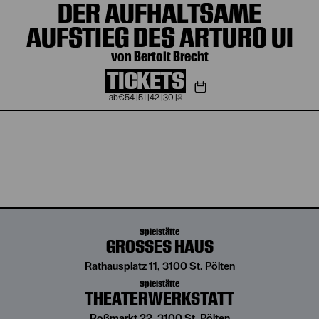
DER AUFHALTSAME
AUFSTIEG DES ARTURO UI
von Bertolt Brecht
TICKETS
€
54
|
51
|
42
|
30
|
8
Spielstätte
GROSSES HAUS
Rathausplatz 11, 3100 St. Pölten
Spielstätte
THEATERWERKSTATT
Roßmarkt 22, 3100 St. Pölten