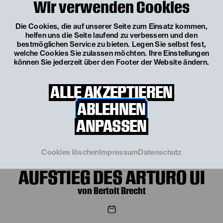
Wir verwenden Cookies
Fr, 25. September
19:30 Uhr
DER AUFHALTSAME
Die Cookies, die auf unserer Seite zum Einsatz kommen,
helfen uns die Seite laufend zu verbessern und den
AUFSTIEG DES ARTURO UI
bestmöglichen Service zu bieten. Legen Sie selbst fest,
welche Cookies Sie zulassen möchten. Ihre Einstellungen
von Bertolt Brecht
können Sie jederzeit über den Footer der Website ändern.
TICKETS
ALLE AKZEPTIEREN
€
54
|
51
|
42
|
30
|
8
ABLEHNEN
Mi, 7. Oktober 2026
ANPASSEN
Mi, 7. Oktober
19:30 Uhr
DER AUFHALTSAME
Cookies löschen
Impressum
Datenschutz
AUFSTIEG DES ARTURO UI
von Bertolt Brecht