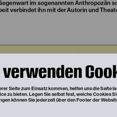
er Gegenwart im sogenannten Anthropozän so
t verbindet ihn mit der Autorin und Theat
, 15. September 2
 verwenden Coo
AUFHALTSAME AUF
serer Seite zum Einsatz kommen, helfen uns die Seite l
e zu bieten. Legen Sie selbst fest, welche Cookies S
DES ARTURO UI
ungen können Sie jederzeit über den Footer der Websit
von Bertolt Brecht