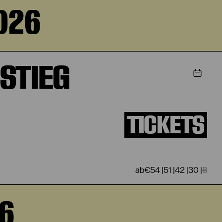
026
STIEG
TICKETS
€
54
|
51
|
42
|
30
|
8
26