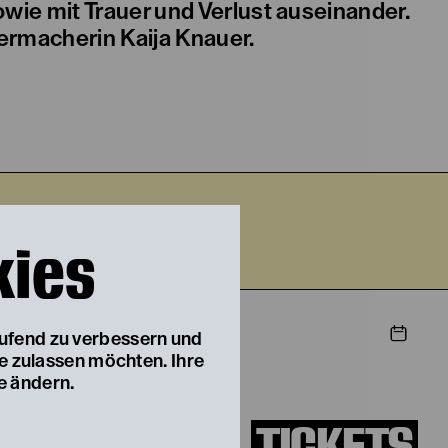
wie mit Trauer und Verlust auseinander.
ermacherin Kaija Knauer.
026
kies
STIEG
aufend zu verbessern und
ie zulassen möchten. Ihre
e ändern.
TICKETS