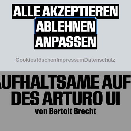
ALLE AKZEPTIEREN
ABLEHNEN
ANPASSEN
 19. September 
Cookies löschen
Impressum
Datenschutz
AUFHALTSAME AUF
DES ARTURO UI
von Bertolt Brecht