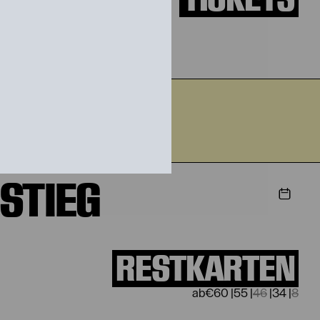
2026
STIEG
RESTKARTEN
€
60
|
55
|
46
|
34
|
8