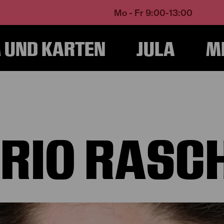
Mo - Fr 9:00-13:00
UND KARTEN
JULA
M
Home
Über Uns
Ensemble und Künstlerische Teams
Ilario Raschèr
ARIO RASC