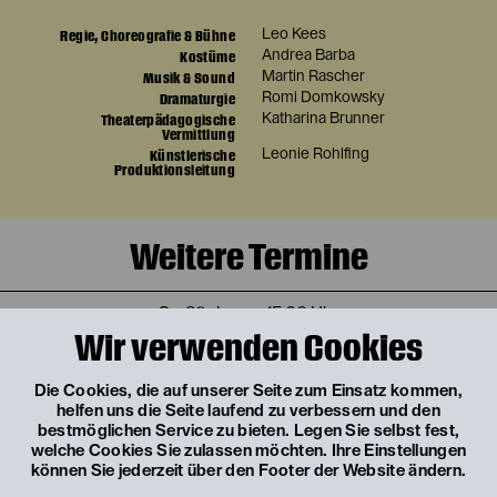
Regie, Choreografie & Bühne
Leo Kees
Kostüme
Andrea Barba
Musik & Sound
Martin Rascher
Dramaturgie
Romi Domkowsky
Theaterpädagogische
Katharina Brunner
Vermittlung
Künstlerische
Leonie Rohlfing
Produktionsleitung
Weitere Termine
Sa, 23. Januar
15:00 Uhr
Wir verwenden Cookies
OH YEAH, BABY!
TICKETS
Die Cookies, die auf unserer Seite zum Einsatz kommen,
helfen uns die Seite laufend zu verbessern und den
Wichtige Informationen
bestmöglichen Service zu bieten. Legen Sie selbst fest,
€
12
welche Cookies Sie zulassen möchten. Ihre Einstellungen
können Sie jederzeit über den Footer der Website ändern.
Fr, 19. Februar
10:30 Uhr