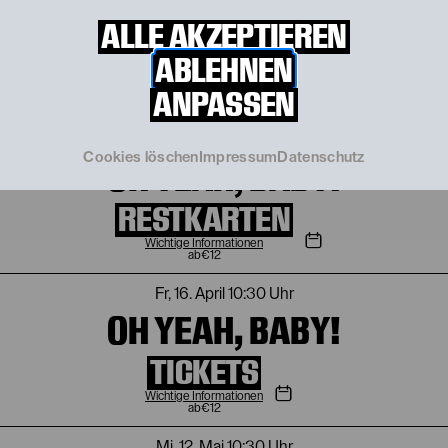
OH YEAH, BABY!
ALLE AKZEPTIEREN
TICKETS
ABLEHNEN
ANPASSEN
Wichtige Informationen
€
12
Di, 16. März
10:30 Uhr
Cookies löschen
Impressum
Datenschutz
OH YEAH, BABY!
RESTKARTEN
Wichtige Informationen
€
12
Fr, 16. April
10:30 Uhr
OH YEAH, BABY!
TICKETS
Wichtige Informationen
€
12
Mi, 12. Mai
10:30 Uhr