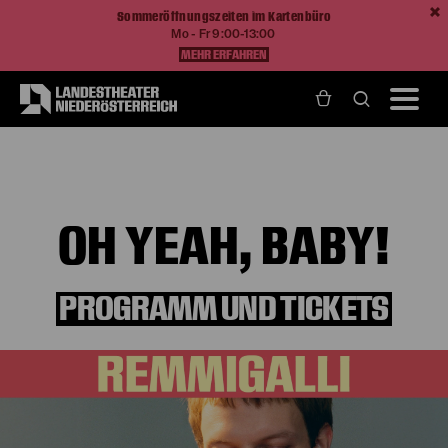
Sommeröffnungszeiten im Kartenbüro
Mo - Fr 9:00-13:00
MEHR ERFAHREN
Home
Programm und Karten
Produktionen
Oh yeah, Baby!
OH YEAH, BABY!
PROGRAMM UND TICKETS