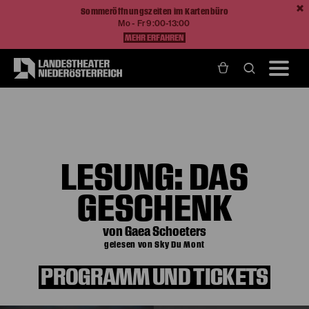
Sommeröffnungszeiten im Kartenbüro
Mo - Fr 9:00-13:00
MEHR ERFAHREN
Home
Programm und Karten
Produktionen
Lesung: Das Geschenk
LESUNG: DAS
GESCHENK
von Gaea Schoeters
gelesen von Sky Du Mont
PROGRAMM UND TICKETS