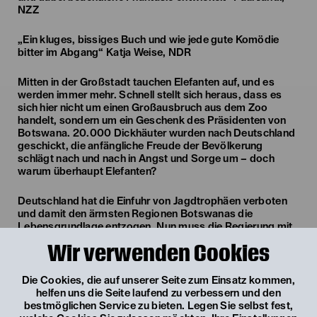
NZZ
„Ein kluges, bissiges Buch und wie jede gute Komödie
bitter im Abgang“ Katja Weise, NDR
Mitten in der Großstadt tauchen Elefanten auf, und es
werden immer mehr. Schnell stellt sich heraus, dass es
sich hier nicht um einen Großausbruch aus dem Zoo
handelt, sondern um ein Geschenk des Präsidenten von
Botswana. 20.000 Dickhäuter wurden nach Deutschland
geschickt, die anfängliche Freude der Bevölkerung
schlägt nach und nach in Angst und Sorge um – doch
warum überhaupt Elefanten?
Deutschland hat die Einfuhr von Jagdtrophäen verboten
und damit den ärmsten Regionen Botswanas die
Lebensgrundlage entzogen. Nun muss die Regierung mit
dem Protest eines Landes leben, dem Europa jahrelang
Wir verwenden Cookies
vorschreiben wollte, wie die Bevölkerung zu leben hat.
Die Cookies, die auf unserer Seite zum Einsatz kommen,
Gaea Schoeters bewegt sich zwischen Prosa, Dramatik
helfen uns die Seite laufend zu verbessern und den
und Essay, stilistisch vielseitig und geprägt von scharfen
bestmöglichen Service zu bieten. Legen Sie selbst fest,
Beobachtungen postkolonialer Machtverhältnisse. Ihr