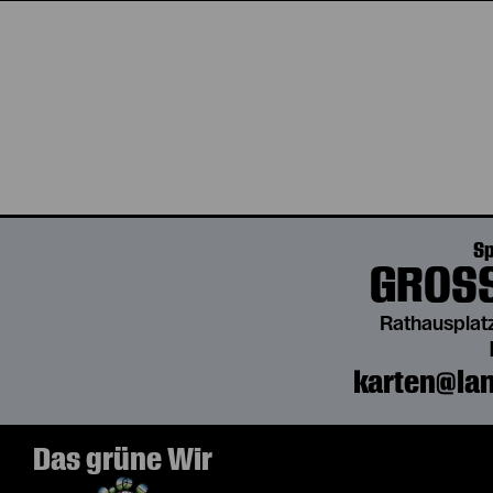
Sp
GROSS
Rathausplatz
karten@lan
Das grüne Wir