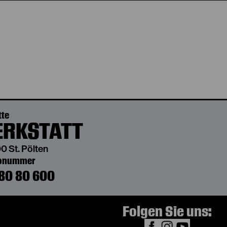
tte
RKSTATT
0 St. Pölten
bonummer
80 80 600
Folgen Sie uns: