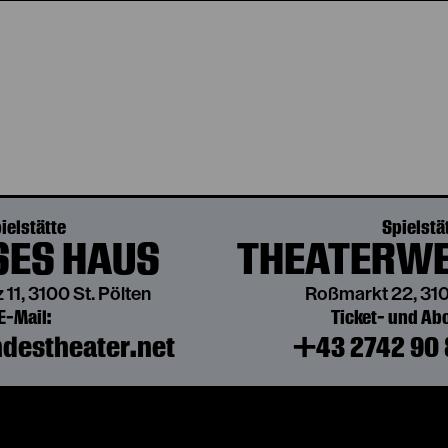
ielstätte
Spielstä
ES HAUS
THEATERWE
 11, 3100 St. Pölten
Roßmarkt 22, 310
E-Mail:
Ticket- und A
destheater.net
+43 2742 90 