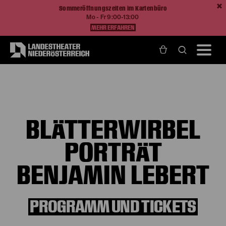
Sommeröffnungszeiten im Kartenbüro
Mo - Fr 9:00-13:00
MEHR ERFAHREN
Home
Programm und Karten
Produktionen
Blätterwirbel Porträt Benjamin Lebert
BLÄTTERWIRBEL
PORTRÄT
BENJAMIN LEBERT
PROGRAMM UND TICKETS