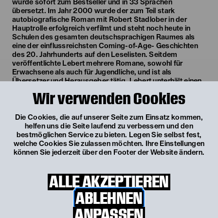
wurde sofort zum Bestseller und in 33 Sprachen
übersetzt. Im Jahr 2000 wurde der zum Teil stark
autobiografische Roman mit Robert Stadlober in der
Hauptrolle erfolgreich verfilmt und steht noch heute in
Schulen des gesamten deutschsprachigen Raumes als
eine der einflussreichsten Coming-of-Age- Geschichten
des 20. Jahrhunderts auf den Leselisten. Seitdem
veröffentlichte Lebert mehrere Romane, sowohl für
Erwachsene als auch für Jugendliche, und ist als
Übersetzer und Herausgeber tätig. Lebert unterhält einen
intensiven Austausch mit zeitgenössischen
Wir verwenden Cookies
Schriftsteller:innen wie beispielsweise Eva Menasse,
schreibt für Zeitungen und plant mit dem Landestheater
Niederösterreich eine Neuproduktion in der Saison 27/28.
Die Cookies, die auf unserer Seite zum Einsatz kommen,
helfen uns die Seite laufend zu verbessern und den
bestmöglichen Service zu bieten. Legen Sie selbst fest,
Weitere Termine
welche Cookies Sie zulassen möchten. Ihre Einstellungen
können Sie jederzeit über den Footer der Website ändern.
Mi, 28. Oktober
19:00 Uhr
ALLE AKZEPTIEREN
BLÄTTERWIRBEL PORTRÄT
ABLEHNEN
BENJAMIN LEBERT
ANPASSEN