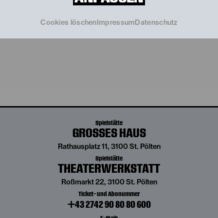
TICKETS
€
20
Cookies löschen
Impressum
Datenschutz
Spielstätte
GROSSES HAUS
Rathausplatz 11, 3100 St. Pölten
Spielstätte
THEATERWERKSTATT
Roßmarkt 22, 3100 St. Pölten
Ticket- und Abonummer
+43 2742 90 80 80 600