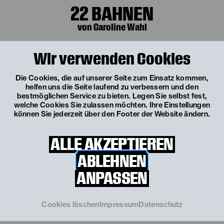
22 BAHNEN
von Caroline Wahl
Wir verwenden Cookies
Do, 18. Februar
10:30 Uhr
Die Cookies, die auf unserer Seite zum Einsatz kommen,
22 BAHNEN
helfen uns die Seite laufend zu verbessern und den
bestmöglichen Service zu bieten. Legen Sie selbst fest,
von Caroline Wahl
welche Cookies Sie zulassen möchten. Ihre Einstellungen
können Sie jederzeit über den Footer der Website ändern.
ALLE AKZEPTIEREN
Fr, 19. Februar
19:00 Uhr
ABLEHNEN
22 BAHNEN
ANPASSEN
von Caroline Wahl
TICKETS
Cookies löschen
Impressum
Datenschutz
€
24