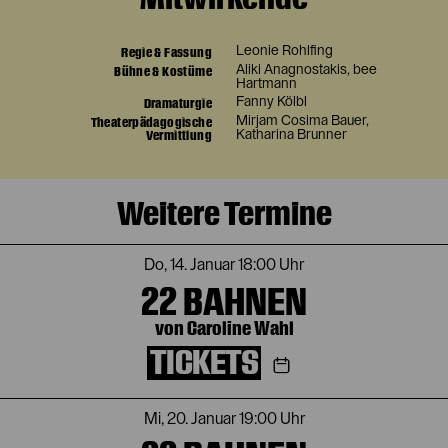
Regie & Fassung
Leonie Rohlfing
Bühne & Kostüme
Aliki Anagnostakis
,
bee
Hartmann
Dramaturgie
Fanny Kölbl
Theaterpädagogische
Mirjam Cosima Bauer
,
Vermittlung
Katharina Brunner
Weitere Termine
Do, 14. Januar
18:00 Uhr
22 BAHNEN
von Caroline Wahl
TICKETS
Mi, 20. Januar
19:00 Uhr