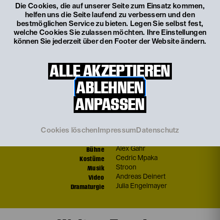
© Luiza Puiu
Die Cookies, die auf unserer Seite zum Einsatz kommen,
helfen uns die Seite laufend zu verbessern und den
© Luiza Puiu
bestmöglichen Service zu bieten. Legen Sie selbst fest,
welche Cookies Sie zulassen möchten. Ihre Einstellungen
können Sie jederzeit über den Footer der Website ändern.
Mitwirkende
ALLE AKZEPTIEREN
ABLEHNEN
Biedermann
Dietmar König
Babette
Bettina Kerl
ANPASSEN
Schmitz
Nikolay Sidorenko
Eisenring
Caroline Baas
Anna
Laura Laufenberg
Cookies löschen
Impressum
Datenschutz
Inszenierung
Sláva Daubnerová
Bühne
Alex Gahr
Kostüme
Cedric Mpaka
Musik
Stroon
Video
Andreas Deinert
Dramaturgie
Julia Engelmayer