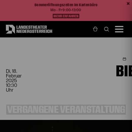
Sommeröffnungszeiten im Kartenbüro
Mo - Fr 9:00-13:00
MEHR ERFAHREN
Home
Programm und Karten
Spielplan
Biedermann und die Brandstifter
BI
Di, 18.
Februar
2025
10:30
Uhr
VERGANGENE VERANSTALTUNG