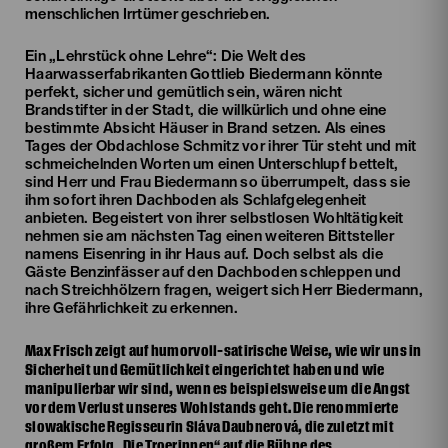
menschlichen Irrtümer geschrieben.
Ein „Lehrstück ohne Lehre“: Die Welt des
Haarwasserfabrikanten Gottlieb Biedermann könnte
perfekt, sicher und gemütlich sein, wären nicht
Brandstifter in der Stadt, die willkürlich und ohne eine
bestimmte Absicht Häuser in Brand setzen. Als eines
Tages der Obdachlose Schmitz vor ihrer Tür steht und mit
schmeichelnden Worten um einen Unterschlupf bettelt,
sind Herr und Frau Biedermann so überrumpelt, dass sie
ihm sofort ihren Dachboden als Schlafgelegenheit
anbieten. Begeistert von ihrer selbstlosen Wohltätigkeit
nehmen sie am nächsten Tag einen weiteren Bittsteller
namens Eisenring in ihr Haus auf. Doch selbst als die
Gäste Benzinfässer auf den Dachboden schleppen und
nach Streichhölzern fragen, weigert sich Herr Biedermann,
ihre Gefährlichkeit zu erkennen.
Max Frisch zeigt auf humorvoll-satirische Weise, wie wir uns in
Sicherheit und Gemütlichkeit eingerichtet haben und wie
manipulierbar wir sind, wenn es beispielsweise um die Angst
vor dem Verlust unseres Wohlstands geht. Die renommierte
slowakische Regisseurin Sláva Daubnerová, die zuletzt mit
großem Erfolg „Die Troerinnen“ auf die Bühne des