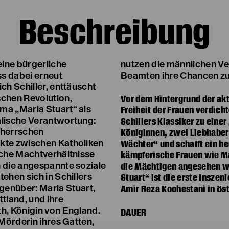
Beschreibung
eine bürgerliche
en, Verehrer und
s dabei erneut
Beamten ihre Chancen zu
ch Schiller, enttäuscht
Vor dem Hintergrund der akt
schen Revolution,
Freiheit der Frauen verdicht
ma „Maria Stuart“ als
Schillers Klassiker zu eine
alische Verantwortung:
Königinnen, zwei Liebhabe
 herrschen
Wächter“ und schafft ein he
kte zwischen Katholiken
kämpferische Frauen wie Ma
sche Machtverhältnisse
die Mächtigen angesehen w
n die angespannte soziale
Stuart“ ist die erste Insze
ehen sich in Schillers
Amir Reza Koohestani in Öst
nüber: Maria Stuart,
tland, und ihre
h, Königin von England.
DAUER
 Mörderin ihres Gatten,