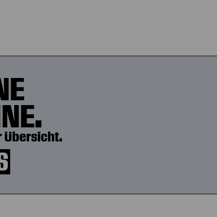
NE
NE.
 Übersicht.
S