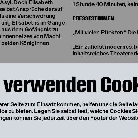
 Asyl. Doch Elisabeth
1 Stunde 40 Minuten, kei
 selbst Ansprüche darauf
 Als eine Verschwörung
PRESSESTIMMEN
rung Elisabeths im Gange
se aus dem Gefängnis zu
„Mit vielen Effekten.“ Die
Spinnennetzes von Macht
 beiden Königinnen
„Ein zutiefst modernes,
inhaltsreiches Theatere
 verwenden Coo
serer Seite zum Einsatz kommen, helfen uns die Seite l
e zu bieten. Legen Sie selbst fest, welche Cookies S
ungen können Sie jederzeit über den Footer der Websit