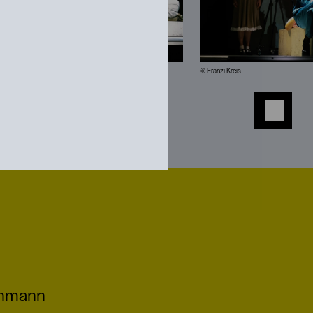
© Franzi Kreis
chmann