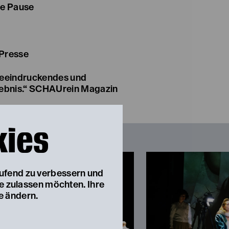
ne Pause
 Presse
 beeindruckendes und
rlebnis.“ SCHAUrein Magazin
kies
aufend zu verbessern und
ie zulassen möchten. Ihre
e ändern.