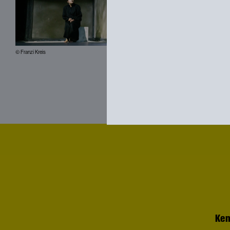
© Franzi Kreis
© Franzi
Ken