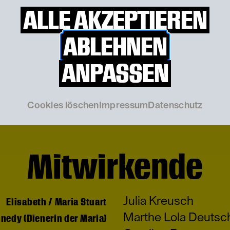
ALLE AKZEPTIEREN
ABLEHNEN
 Kreis
© Franzi Kreis
ANPASSEN
Cookies löschen
Impressum
Datenschutz
Mitwirkende
Julia Kreusch
Elisabeth / Maria Stuart
Marthe Lola Deuts
nedy (Dienerin der Maria)