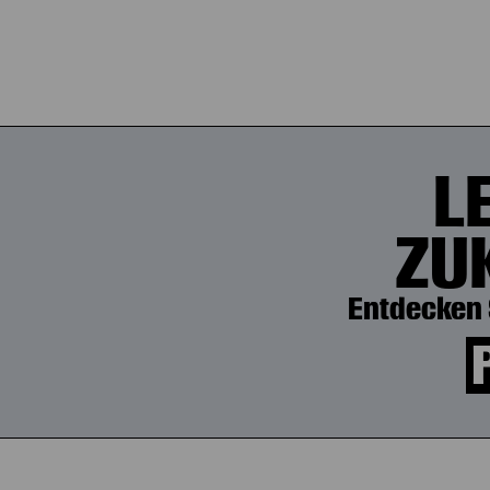
L
ZU
Entdecken 