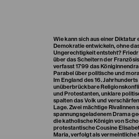
Wie kann sich aus einer Diktatur 
nutzen die männlichen Verbündet
Demokratie entwickeln, ohne das
Ungerechtigkeit entsteht? Friedri
über das Scheitern der Französi
verfasst 1799 das Königinnendra
Parabel über politische und mor
Im England des 16. Jahrhunderts
unüberbrückbare Religionskonfli
und Protestanten, unklare politi
spalten das Volk und verschärfe
Lage. Zwei mächtige Rivalinnen st
spannungsgeladenem Drama gege
die katholische Königin von Schot
protestantische Cousine Elisabet
Maria, verfolgt als vermeintliche