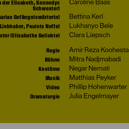
Caroline Baas
n der Elisabeth, Kennedys
Schwester)
Bettina Kerl
Marias Gefängniswärterin)
Lukhanyo Bele
Liebhaber, Paulets Neffe)
Clara Liepsch
ster (Elisabeths Geliebte)
Amir Reza Koohesta
Regie
Mitra Nadjmabadi
Bühne
Negar Nemati
Kostüme
Matthias Peyker
Musik
Phillip Hohenwarter
Video
Julia Engelmayer
Dramaturgie