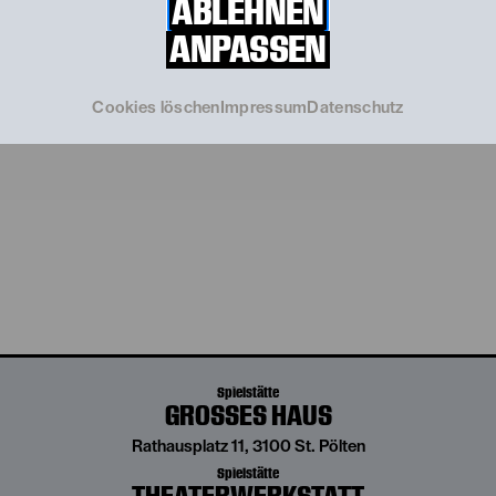
ABLEHNEN
Als Theaterkostümbildnerin hat Negar in renommierten
Theatern in Iran, Deutschland und Kanada gearbeitet.
ANPASSEN
„Maria Stuart“ ist Negars siebte Zusammenarbeit mit dem
international anerkannten Theaterregisseur Amir Reza
Koohestani.
Cookies löschen
Impressum
Datenschutz
Spielstätte
GROSSES HAUS
Rathausplatz 11, 3100 St. Pölten
Spielstätte
THEATERWERKSTATT