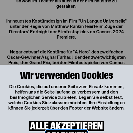
sowohl im Theater als auch in der Filmindustrie zu
gestalten.
Ihr neuestes Kostümdesign im Film "Un Langue Universelle"
unter der Regie von Matthew Rankin feierte im Zuge der
Directors’ Fortnight der Filmfestspiele von Cannes 2024
Premiere.
Negar entwarf die Kostüme für "A Hero" des zweifachen
Oscar-Gewinner Asghar Farhadi, der den zweitwichtigsten
Preis, den Grand Prix, bei den Filmfestspielen von Cannes
2021 gewann. Der Film wurde 2022 bei den "CAFTCAD
Wir verwenden Cookies
Awards" in der Kategorie Bestes Kostümdesign in Film und
Fernsehen – International nominiert.
Die Cookies, die auf unserer Seite zum Einsatz kommen,
helfen uns die Seite laufend zu verbessern und den
Sie wurde 2018 für das bei der Berlinale nominierte
bestmöglichen Service zu bieten. Legen Sie selbst fest,
Filmdrama „Pig“ bei der „20. Feier des iranischen Kinos“
welche Cookies Sie zulassen möchten. Ihre Einstellungen
mit dem Preis für das beste Kostümdesign ausgezeichnet.
können Sie jederzeit über den Footer der Website ändern.
Im Jahr 2016 wurde sie von der "Iranian Film Critics Guild"
für das beste Kostümdesign im Film "A Dragon Arrives",
unter der Regie von Mani Haghighi, ausgezeichnet.
ALLE AKZEPTIEREN