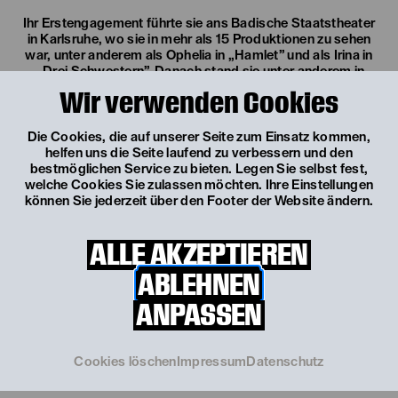
Ihr Erstengagement führte sie ans Badische Staatstheater
in Karlsruhe, wo sie in mehr als 15 Produktionen zu sehen
war, unter anderem als Ophelia in „Hamlet” und als Irina in
„Drei Schwestern”. Danach stand sie unter anderem in
Hamburg auf Kampnagel und in Stuttgart auf der Bühne.
Wir verwenden Cookies
Die Cookies, die auf unserer Seite zum Einsatz kommen,
Sie arbeitet auch als Synchronsprecherin und realisiert
helfen uns die Seite laufend zu verbessern und den
eigene Fotografieprojekte.
bestmöglichen Service zu bieten. Legen Sie selbst fest,
welche Cookies Sie zulassen möchten. Ihre Einstellungen
können Sie jederzeit über den Footer der Website ändern.
Seit der Spielzeit 2019/20 ist sie festes Ensemblemitglied
am Landestheater Niederösterreich.
ALLE AKZEPTIEREN
ABLEHNEN
ANPASSEN
Cookies löschen
Impressum
Datenschutz