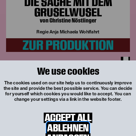
DIE SACHE MIT DEM
GRUSELWUSEL
von Christine Nöstlinger
Regie Anja Michaela Wohlfahrt
ZUR PRODUKTION
We use cookies
The cookies used on our site help us to continuously improve
Neu
the site and provide the best possible service. You can decide
Kommt mit nach
for yourself which cookies you would like to accept. You can
change your settings via a link in the website footer.
Phantasien
Unsere bunte Mitmachwelt
ACCEPT ALL
ALLE
ABLEHNEN
DETAILS