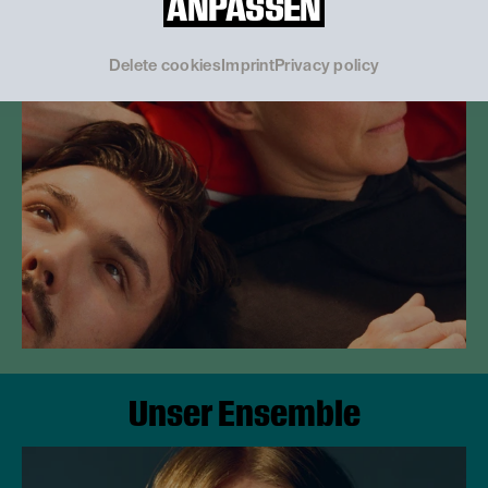
ANPASSEN
© Katarina Šoškić
Delete cookies
Imprint
Privacy policy
Unser Ensemble