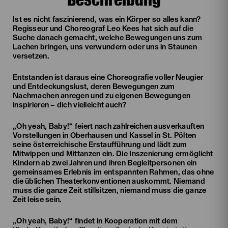
Ist es nicht faszinierend, was ein Körper so alles kann?
Regisseur und Choreograf Leo Kees hat sich auf die
Suche danach gemacht, welche Bewegungen uns zum
Lachen bringen, uns verwundern oder uns in Staunen
versetzen.
Entstanden ist daraus eine Choreografie voller Neugier
und Entdeckungslust, deren Bewegungen zum
Nachmachen anregen und zu eigenen Bewegungen
inspirieren – dich vielleicht auch?
„Oh yeah, Baby!“ feiert nach zahlreichen ausverkauften
Vorstellungen in Oberhausen und Kassel in St. Pölten
seine österreichische Erstaufführung und lädt zum
Mitwippen und Mittanzen ein. Die Inszenierung ermöglicht
Kindern ab zwei Jahren und ihren Begleitpersonen ein
gemeinsames Erlebnis im entspannten Rahmen, das ohne
die üblichen Theaterkonventionen auskommt. Niemand
muss die ganze Zeit stillsitzen, niemand muss die ganze
Zeit leise sein.
„Oh yeah, Baby!“ findet in Kooperation mit dem