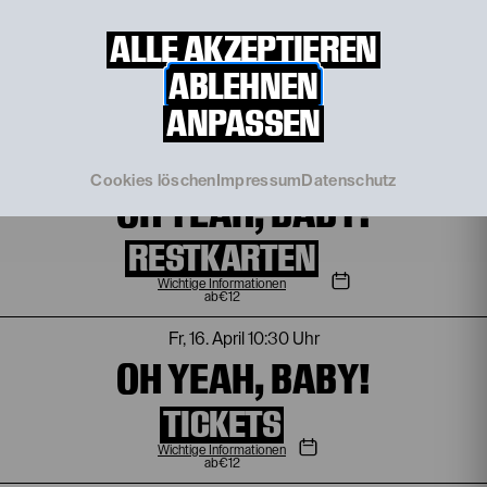
Fr, 19. Februar
10:30 Uhr
OH YEAH, BABY!
ALLE AKZEPTIEREN
ABLEHNEN
TICKETS
ANPASSEN
Wichtige Informationen
€
12
Di, 16. März
10:30 Uhr
Cookies löschen
Impressum
Datenschutz
OH YEAH, BABY!
RESTKARTEN
Wichtige Informationen
€
12
Fr, 16. April
10:30 Uhr
OH YEAH, BABY!
TICKETS
Wichtige Informationen
€
12