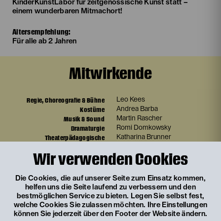
KinderKunstLabor für zeitgenössische Kunst statt –
einem wunderbaren Mitmachort!
Altersempfehlung:
Für alle ab 2 Jahren
Mitwirkende
Regie, Choreografie & Bühne
Leo Kees
Kostüme
Andrea Barba
Musik & Sound
Martin Rascher
Dramaturgie
Romi Domkowsky
Theaterpädagogische
Katharina Brunner
Vermittlung
Wir verwenden Cookies
Künstlerische
Leonie Rohlfing
Produktionsleitung
Die Cookies, die auf unserer Seite zum Einsatz kommen,
helfen uns die Seite laufend zu verbessern und den
Weitere Termine
bestmöglichen Service zu bieten. Legen Sie selbst fest,
welche Cookies Sie zulassen möchten. Ihre Einstellungen
können Sie jederzeit über den Footer der Website ändern.