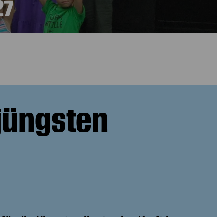
27
rjüngsten