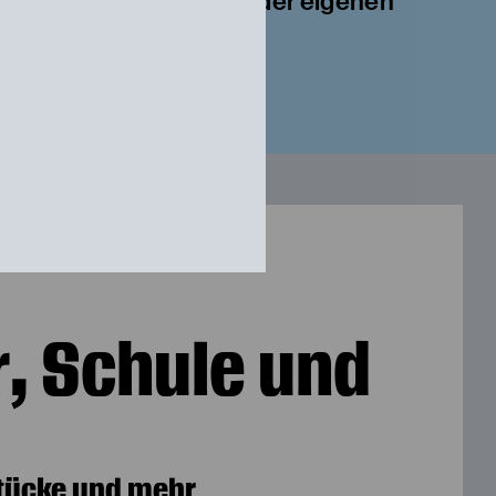
Stückästhetiken sowie der eigenen
, Schule und
tücke und mehr