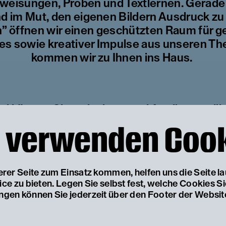
nweisungen, Proben und Textlernen. Gerade f
und im Mut, den eigenen Bildern Ausdruck 
en” öffnen wir einen geschützten Raum für g
res sowie kreativer Impulse aus unseren The
kommen wir zu Ihnen ins Haus.
ei können Sie zwischen zwei Ansätzen wäh
 verwenden Coo
chen aus
„Die Sache mit dem Gruselwusel“
von 
oder
serer Seite zum Einsatz kommen, helfen uns die Seite l
e zu bieten. Legen Sie selbst fest, welche Cookies S
ischen, Bewegungsorientierten aus
„Oh yeah, B
ungen können Sie jederzeit über den Footer der Websit
 nicht um Perfektion oder ein Nachspielen d