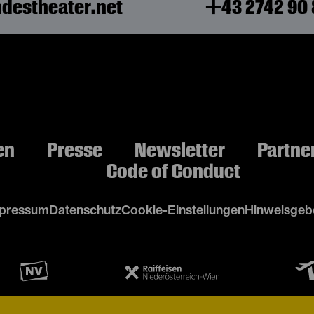
destheater.net
+43 2742 90 
en
Presse
Newsletter
Partne
Code of Conduct
pressum
Datenschutz
Cookie-Einstellungen
Hinweisgebe