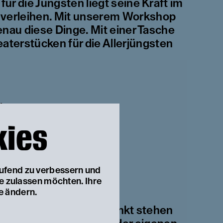
ür die Jüngsten liegt seine Kraft im
zu verleihen. Mit unserem Workshop
enau diese Dinge. Mit einer Tasche
aterstücken für die Allerjüngsten
len:
kies
Christine Nöstlinger
aufend zu verbessern und
ie zulassen möchten. Ihre
aby!”
von Leo Kees
e ändern.
es Stückes. Im Mittelpunkt stehen