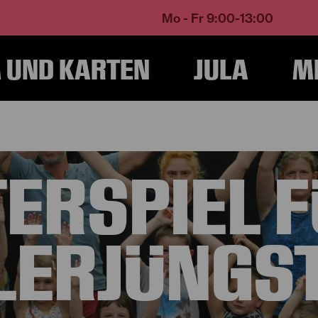
Mo - Fr 9:00-13:00
UND KARTEN
JULA
M
Home
JuLa
Angebot für Schulen
Theaterspiel für die Allerjüngsten
ERSPIEL F
LERJÜNGS