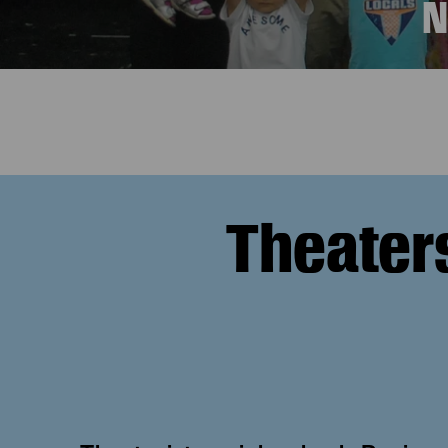
N
Theaters