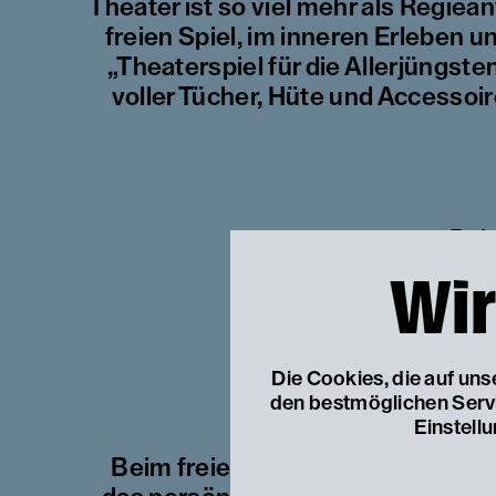
Theater ist so viel mehr als Regiea
freien Spiel, im inneren Erleben 
„Theaterspiel für die Allerjüngst
voller Tücher, Hüte und Accessoi
Dab
Wir
1. einem Erzähleris
Die Cookies, die auf un
den bestmöglichen Servic
2. einem Musikal
Einstell
Beim freien Spiel geht es jedoch