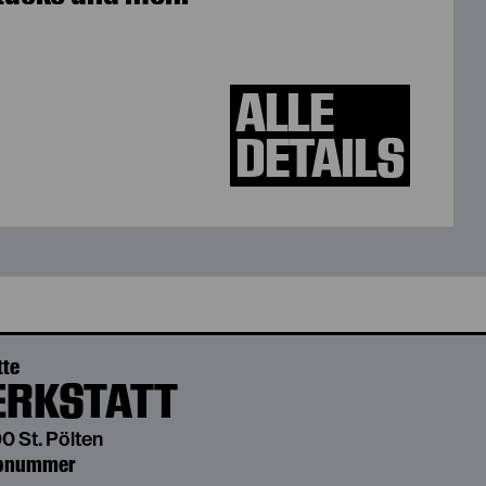
ALLE
DETAILS
tte
RKSTATT
0 St. Pölten
bonummer