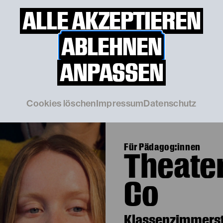
spielerische Entdecken der verschiedenen 
ALLE AKZEPTIEREN
Ausdruckskraft.
ABLEHNEN
ANPASSEN
Cookies löschen
Impressum
Datenschutz
Für Pädagog:innen
Theater
Co
Klassenzimmers