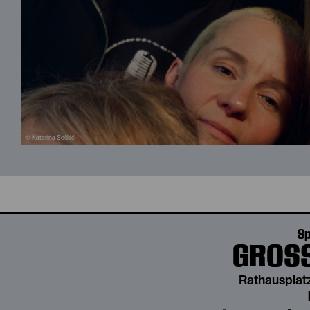
© Katarina Šoškić
Sp
GROSS
Rathausplatz