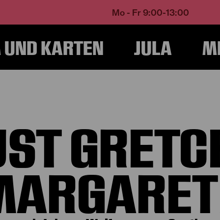
Mo - Fr 9:00-13:00
UND KARTEN
JULA
M
Home
Programm und Karten
Produktionen
Faust Gretchen Margarete
UST GRETC
MARGARET