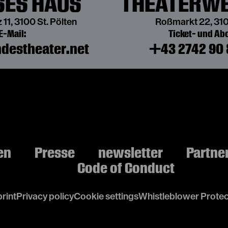
ES HAUS
THEATERWE
nach Johann Wolfgang von Goethe
 11, 3100 St. Pölten
Roßmarkt 22, 310
E-Mail:
Ticket- und A
destheater.net
+43 2742 90 
FAUST GRETCHEN
Eine theatrale Videoinstallation
MARGARETE
nach Johann Wolfgang von Goethe
en
Presse
newsletter
Partne
Code of Conduct
rint
Privacy policy
Cookie settings
Whistleblower Protec
FAUST GRETCHEN
Eine theatrale Videoinstallation