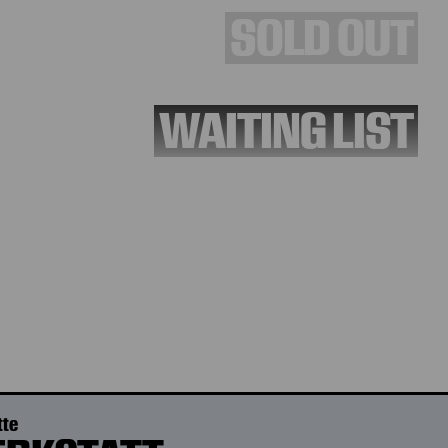
SOLD OUT
WAITING LIST
TICKETS
tte