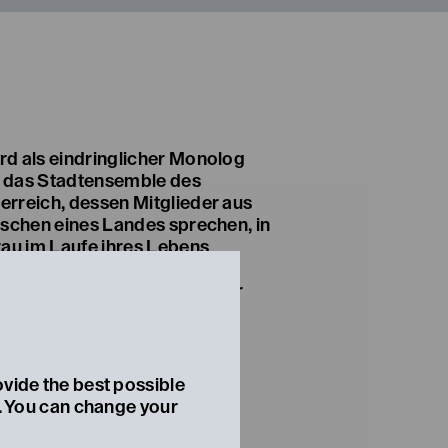
d als eindringlicher Monolog
ch das Stadtensemble des
rreich, dessen Mitglieder aus
nschen eines Landes sprechen, in
rau im Laufe ihres Lebens
 Bert Zanders Neufassung des
wie sich Margarete aus der ihr
rdneten Opferrolle befreit.
ovide the best possible
t. You can change your