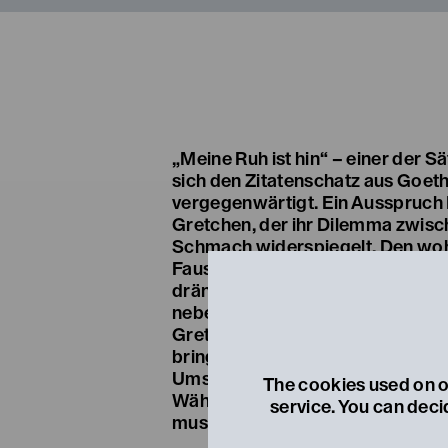
„Meine Ruh ist hin“ – einer der S
sich den Zitatenschatz aus Goet
vergegenwärtigt. Ein Ausspruch
Gretchen, der ihr Dilemma zwis
Schmach widerspiegelt. Den wohl
Faust hingegen, verjüngt durch 
drängt es zu weltbewegenden A
nebenbei zieht ihn das „Ewig Wei
Gretchen? Am Ende ist es nicht nur
bringt, sondern vor allem die ge
Umstände, die bestimmen, wie ein
The cookies used on ou
Während sich Gretchen der Geric
service. You can deci
muss, hat Faust sie schon längst