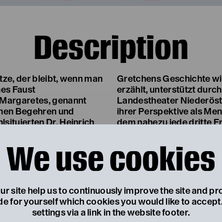
Description
ätze, der bleibt, wenn man
Gretchens Geschichte wir
hes Faust
erzählt, unterstützt dur
 Margaretes, genannt
Landestheater Niederöste
chen Begehren und
ihrer Perspektive als Me
situierten Dr. Heinrich
dem nahezu jede dritte F
den Bund mit Mephisto,
sexuelle Gewalt erfährt.
We use cookies
benteuern und ganz
Theaterklassikers zeigt, 
bliche“ an. Und
seit Jahrhunderten zugeo
 Faust, der sie zu Fall
Altersempfehlung:
samtgesellschaftlichen
e Frau leben darf.
Für alle ab 14 Jahren
r site help us to continuously improve the site and pr
htsverhandlung stellen
de for yourself which cookies you would like to accep
 wieder vergessen.
settings via a link in the website footer.