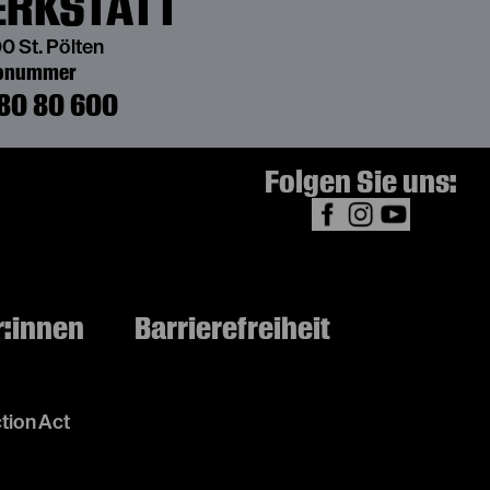
RKSTATT
€
24
0 St. Pölten
bonummer
80 80 600
Folgen Sie uns:
r:innen
Barrierefreiheit
tion Act