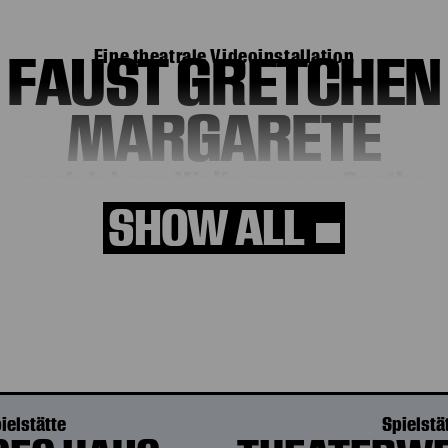
FAUST GRETCHEN
Eine theatrale Videoinstallation
MARGARETE
nach Johann Wolfgang von Goethe
SHOW ALL
FAUST GRETCHEN
Eine theatrale Videoinstallation
MARGARETE
ielstätte
Spielstä