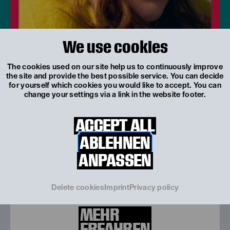
We use cookies
The cookies used on our site help us to continuously improve
the site and provide the best possible service. You can decide
for yourself which cookies you would like to accept. You can
change your settings via a link in the website footer.
© Katarina Šoškić / EXEX
ACCEPT ALL
ABLEHNEN
Spielzeit 2026/27
Was spielt sich ab?
ANPASSEN
Vier Uraufführungen, drei österreichische
Erstaufführungen, internationale Gastspiele,
viele Kooperationen und partizipative
Delete cookies
Imprint
Privacy policy
Initiativen...
MEHR
ERFAHREN