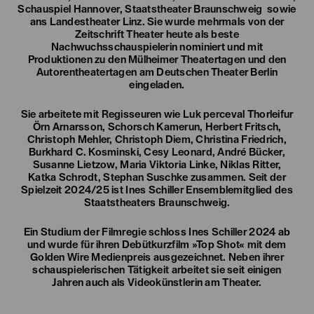
Schauspiel Hannover, Staatstheater Braunschweig sowie
ans Landestheater Linz. Sie wurde mehrmals von der
Zeitschrift Theater heute als beste
Nachwuchsschauspielerin nominiert und mit
Produktionen zu den Mülheimer Theatertagen und den
Autorentheatertagen am Deutschen Theater Berlin
eingeladen.
Sie arbeitete mit Regisseuren wie Luk perceval Thorleifur
Örn Arnarsson, Schorsch Kamerun, Herbert Fritsch,
Christoph Mehler, Christoph Diem, Christina Friedrich,
Burkhard C. Kosminski, Cesy Leonard, André Bücker,
Susanne Lietzow, Maria Viktoria Linke, Niklas Ritter,
Katka Schrodt, Stephan Suschke zusammen. Seit der
Spielzeit 2024/25 ist Ines Schiller Ensemblemitglied des
Staatstheaters Braunschweig.
Ein Studium der Filmregie schloss Ines Schiller 2024 ab
und wurde für ihren Debütkurzfilm »Top Shot« mit dem
Golden Wire Medienpreis ausgezeichnet. Neben ihrer
schauspielerischen Tätigkeit arbeitet sie seit einigen
Jahren auch als Videokünstlerin am Theater.