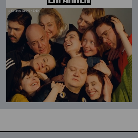
© Katarina Šoškić / EXEX