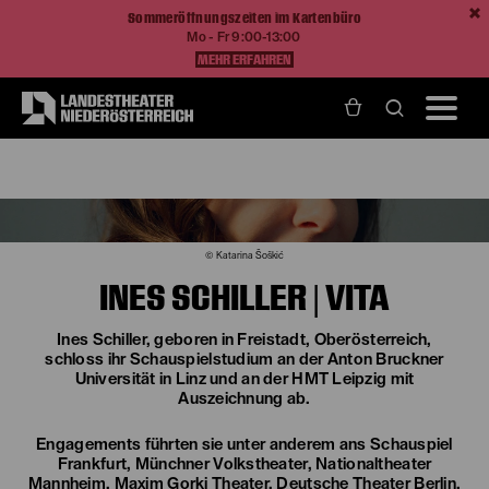
Sommeröffnungszeiten im Kartenbüro
Mo - Fr 9:00-13:00
MEHR ERFAHREN
Home
Über Uns
Ines Schiller
© Katarina Šoškić
INES SCHILLER | VITA
Ines Schiller, geboren in Freistadt, Oberösterreich,
schloss ihr Schauspielstudium an der Anton Bruckner
Universität in Linz und an der HMT Leipzig mit
Auszeichnung ab.
Engagements führten sie unter anderem ans Schauspiel
Frankfurt, Münchner Volkstheater, Nationaltheater
Mannheim, Maxim Gorki Theater, Deutsche Theater Berlin,