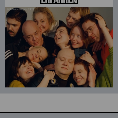
© Katarina Šoškić / EXEX