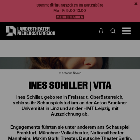
Sommeröffnungszeiten im Kartenbüro
Mo - Fr 9:00-13:00
MEHR ERFAHREN
Home
Über Uns
Ines Schiller
© Katarina Šoškić
INES SCHILLER | VITA
Ines Schiller, geboren in Freistadt, Oberösterreich,
schloss ihr Schauspielstudium an der Anton Bruckner
Universität in Linz und an der HMT Leipzig mit
Auszeichnung ab.
Engagements führten sie unter anderem ans Schauspiel
Frankfurt, Münchner Volkstheater, Nationaltheater
Mannheim, Maxim Gorki Theater, Deutsche Theater Berlin,