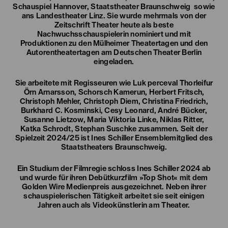
Schauspiel Hannover, Staatstheater Braunschweig sowie
ans Landestheater Linz. Sie wurde mehrmals von der
Zeitschrift Theater heute als beste
Nachwuchsschauspielerin nominiert und mit
Produktionen zu den Mülheimer Theatertagen und den
Autorentheatertagen am Deutschen Theater Berlin
eingeladen.
Sie arbeitete mit Regisseuren wie Luk perceval Thorleifur
Örn Arnarsson, Schorsch Kamerun, Herbert Fritsch,
Christoph Mehler, Christoph Diem, Christina Friedrich,
Burkhard C. Kosminski, Cesy Leonard, André Bücker,
Susanne Lietzow, Maria Viktoria Linke, Niklas Ritter,
Katka Schrodt, Stephan Suschke zusammen. Seit der
Spielzeit 2024/25 ist Ines Schiller Ensemblemitglied des
Staatstheaters Braunschweig.
Ein Studium der Filmregie schloss Ines Schiller 2024 ab
und wurde für ihren Debütkurzfilm »Top Shot« mit dem
Golden Wire Medienpreis ausgezeichnet. Neben ihrer
schauspielerischen Tätigkeit arbeitet sie seit einigen
Jahren auch als Videokünstlerin am Theater.