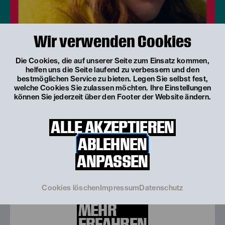
Wir verwenden Cookies
Die Cookies, die auf unserer Seite zum Einsatz kommen,
helfen uns die Seite laufend zu verbessern und den
bestmöglichen Service zu bieten. Legen Sie selbst fest,
welche Cookies Sie zulassen möchten. Ihre Einstellungen
können Sie jederzeit über den Footer der Website ändern.
© Katarina Šoškić / EXEX
ALLE AKZEPTIEREN
Spielzeit 2026/27
ABLEHNEN
Was spielt sich ab?
ANPASSEN
Vier Uraufführungen, drei österreichische
Erstaufführungen, internationale Gastspiele,
viele Kooperationen und partizipative
Initiativen...
Cookies löschen
Impressum
Datenschutz
MEHR
ERFAHREN