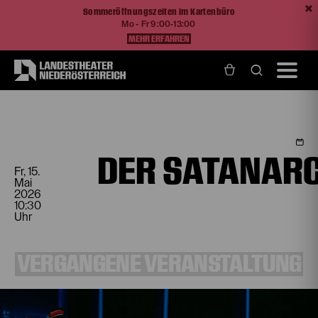
Sommeröffnungszeiten im Kartenbüro
Mo - Fr 9:00-13:00
MEHR ERFAHREN
Home
Programm und Karten
Spielplan
Der satanarchäolügenialkohöllische Wunschpunsch
DER SATANAR
Fr, 15.
Mai
2026
10:30
Uhr
VERGANGENE VERANSTALTUNG