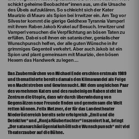
schickt geheime Beobachter*innen aus, um die Ursache
des Übels aufzuklären. So schleicht sich der Kater
Maurizio di Mauro als Spion bei Irrwitzer ein. Am Tag vor
Silvester kommt die gierige Geldhexe Tyrannia Vamperl
mit ihrem Raben Jakob Krakel auf Besuch. Irrwitzer und
Vamperl versuchen die Verpflichtung an bösen Taten zu
erfüllen. Dabei soll ihnen ein satanischer, genialischer
Wunschpunsch helfen, der alle guten Wünsche in ihr
grimmiges Gegenteil verkehrt. Aber auch Jakob ist ein
Spion und plant gemeinsam mit Maurizio, den bösen
Hexern das Handwerk zu legen ...
Das Zaubermärchen von Michael Ende erschien erstmals 1989
und thematisierte bereits damals den Klimawandel als Folge
von Machtstreben und Gewinnsucht. Mit dem ungleichen Paar
des vornehmen Katers und des raubeinigen Raben steht im
Zentrum die Utopie, dass wir durch Überwindung von
Gegensätzen neue Freunde finden und gemeinsam die Welt
retten können. Felix Metzner, der für das Landestheater
Niederösterreich bereits sehr erfolgreich „Emil und die
Detektive“ und „Ronja Räubertochter“ inszeniert hat, bringt
„Der satanarchäolügenialkohöllische Wunschpunsch“ mit viel
Theaterzauber auf die Bühne.