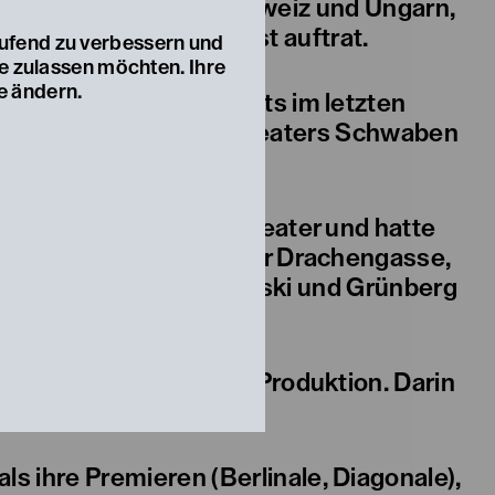
ich, Slowenien, der Schweiz und Ungarn,
get-Festival in Budapest auftrat.
aufend zu verbessern und
ie zulassen möchten. Ihre
e ändern.
s 2007) und zog bereits im letzten
lemitglied des Landestheaters Schwaben
er für Film/TV, sowie Theater und hatte
eater, im Theater in der Drachengasse,
kom und häufig im Bronski und Grünberg
oypreis als beste Off-Produktion. Darin
ls ihre Premieren (Berlinale, Diagonale),