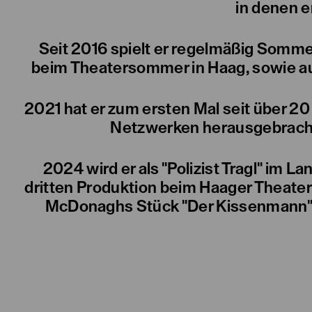
in denen e
Seit 2016 spielt er regelmäßig Somme
beim Theatersommer in Haag, sowie au
2021 hat er zum ersten Mal seit über 20
Netzwerken herausgebracht 
2024 wird er als "Polizist Tragl" im L
dritten Produktion beim Haager Theaters
McDonaghs Stück "Der Kissenmann", s