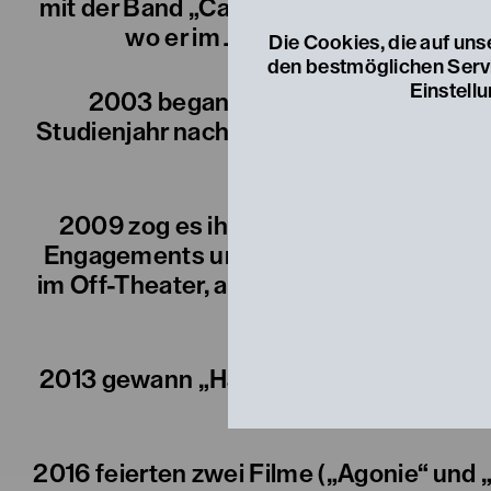
mit der Band „Cannonfodder“ sein erste
wo er im Jahr 2000 mit seiner zw
Die Cookies, die auf un
den bestmöglichen Servic
Einstell
2003 begann er das Schauspielstud
Studienjahr nach Memmingen in Deutsch
2009 zog es ihn nach Wien. Dort lebt u
Engagements und Auftritte unter ander
im Off-Theater, am Landestheater Nied
2013 gewann „Habe die Ehre“, eine Insz
2016 feierten zwei Filme („Agonie“ und „