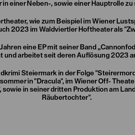
r in einer Neben-, sowie einer Hauptrolle zu
rtheater, wie zum Beispiel im Wiener Lusts
ch 2023 im Waldviertler Hoftheater als "Zw
 Jahren eine EP mit seiner Band „Cannonfod
und arbeitet seit deren Auflösung 2023 a
andkrimi Steiermark in der Folge "Steirermor
ommer in "Dracula", im Wiener Off- Theater 
owie in seiner dritten Produktion am Land
Räubertochter".