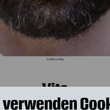
© Hilde von Mas
Vita
 verwenden Coo
en. Mit elf Jahren begann er, Schlagzeug z