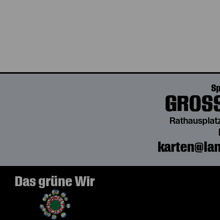
Sp
GROSS
Rathausplatz
karten@lan
Das grüne Wir