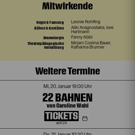
Mitwirkende
Regie & Fassung
Leonie Rohlfing
Bühne & Kostüme
Aliki Anagnostakis
,
bee
Hartmann
Dramaturgie
Fanny Kölbl
Theaterpädagogische
Mirjam Cosima Bauer
,
Vermittlung
Katharina Brunner
Weitere Termine
Mi, 20. Januar
19:00 Uhr
22 BAHNEN
von Caroline Wahl
TICKETS
€
24
Do, 21. Januar
10:30 Uhr