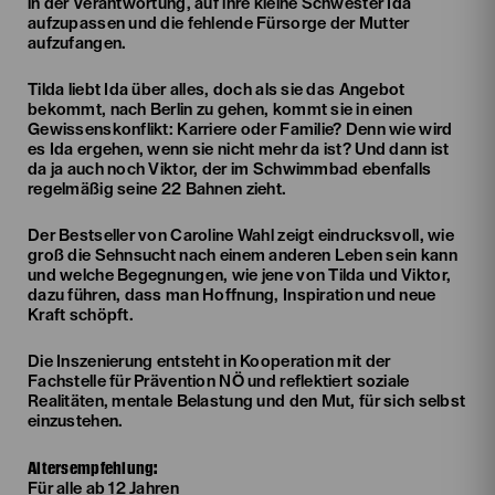
in der Verantwortung, auf ihre kleine Schwester Ida
aufzupassen und die fehlende Fürsorge der Mutter
aufzufangen.
Tilda liebt Ida über alles, doch als sie das Angebot
bekommt, nach Berlin zu gehen, kommt sie in einen
Gewissenskonflikt: Karriere oder Familie? Denn wie wird
es Ida ergehen, wenn sie nicht mehr da ist? Und dann ist
da ja auch noch Viktor, der im Schwimmbad ebenfalls
regelmäßig seine 22 Bahnen zieht.
Der Bestseller von Caroline Wahl zeigt eindrucksvoll, wie
groß die Sehnsucht nach einem anderen Leben sein kann
und welche Begegnungen, wie jene von Tilda und Viktor,
dazu führen, dass man Hoffnung, Inspiration und neue
Kraft schöpft.
Die Inszenierung entsteht in Kooperation mit der
Fachstelle für Prävention NÖ und reflektiert soziale
Realitäten, mentale Belastung und den Mut, für sich selbst
einzustehen.
Altersempfehlung:
Für alle ab 12 Jahren