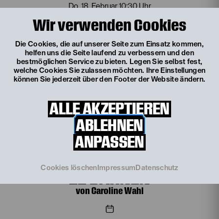
Do, 18. Februar
10:30 Uhr
22 BAHNEN
Wir verwenden Cookies
von Caroline Wahl
Die Cookies, die auf unserer Seite zum Einsatz kommen,
helfen uns die Seite laufend zu verbessern und den
bestmöglichen Service zu bieten. Legen Sie selbst fest,
welche Cookies Sie zulassen möchten. Ihre Einstellungen
können Sie jederzeit über den Footer der Website ändern.
Fr, 19. Februar
19:00 Uhr
22 BAHNEN
ALLE AKZEPTIEREN
von Caroline Wahl
ABLEHNEN
TICKETS
ANPASSEN
€
24
Do, 11. März
10:30 Uhr
Cookies löschen
Impressum
Datenschutz
22 BAHNEN
von Caroline Wahl