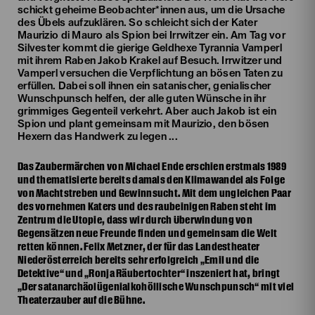
schickt geheime Beobachter*innen aus, um die Ursache
des Übels aufzuklären. So schleicht sich der Kater
Maurizio di Mauro als Spion bei Irrwitzer ein. Am Tag vor
Silvester kommt die gierige Geldhexe Tyrannia Vamperl
mit ihrem Raben Jakob Krakel auf Besuch. Irrwitzer und
Vamperl versuchen die Verpflichtung an bösen Taten zu
erfüllen. Dabei soll ihnen ein satanischer, genialischer
Wunschpunsch helfen, der alle guten Wünsche in ihr
grimmiges Gegenteil verkehrt. Aber auch Jakob ist ein
Spion und plant gemeinsam mit Maurizio, den bösen
Hexern das Handwerk zu legen ...
Das Zaubermärchen von Michael Ende erschien erstmals 1989
und thematisierte bereits damals den Klimawandel als Folge
von Machtstreben und Gewinnsucht. Mit dem ungleichen Paar
des vornehmen Katers und des raubeinigen Raben steht im
Zentrum die Utopie, dass wir durch Überwindung von
Gegensätzen neue Freunde finden und gemeinsam die Welt
retten können. Felix Metzner, der für das Landestheater
Niederösterreich bereits sehr erfolgreich „Emil und die
Detektive“ und „Ronja Räubertochter“ inszeniert hat, bringt
„Der satanarchäolügenialkohöllische Wunschpunsch“ mit viel
Theaterzauber auf die Bühne.