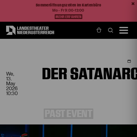
Sommeröffnungszeiten im Kartenbüro
Mo - Fr 9:00-13:00
MEHR ERFAHREN
Home
Programm und Karten
Spielplan
Der satanarchäolügenialkohöllische Wunschpunsch
DER SATANAR
We,
13.
May
2026
10:30
PAST EVENT