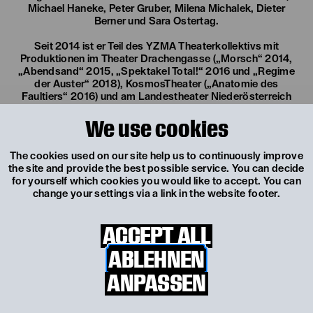
Michael Haneke, Peter Gruber, Milena Michalek, Dieter
Berner und Sara Ostertag.
Seit 2014 ist er Teil des YZMA Theaterkollektivs mit
Produktionen im Theater Drachengasse („Morsch“ 2014,
„Abendsand“ 2015, „Spektakel Total!“ 2016 und „Regime
der Auster“ 2018), KosmosTheater („Anatomie des
Faultiers“ 2016) und am Landestheater Niederösterreich
(„Utopia“ 2017). Die gemeinsame Arbeit wurde 2014 beim
We use cookies
Nachwuchs-Theater-Wettbewerb im Theater
Drachengasse mit dem Publikumspreis ausgezeichnet.
The cookies used on our site help us to continuously improve
In den Sommern 2016 und 2019 war er in Adi Hirschals
the site and provide the best possible service. You can decide
Wiener Lustspielhaus zu sehen. Im Sommer 2018 schlug er
for yourself which cookies you would like to accept. You can
mit seinem regierungskritischen Auftritt als Johann in „Zu
change your settings via a link in the website footer.
ebener Erde und erster Stock“ bei den Nestroy Spielen
Schwechat mediale Wellen, als die FPÖ Zensur der freien
Kunst forderte. Am Landestheater Niederösterreich ist er
ACCEPT ALL
bereits seit 2016 permanenter Gast und war in diversen
Produktionen („Mio, mein Mio“, „Utopia“, „Die Geggis“) zu
ABLEHNEN
sehen.
ANPASSEN