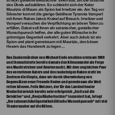
schickt geheime Beobachter*innen aus, um die Ursache
des Übels aufzuklären. So schleicht sich der Kater
Maurizio di Mauro als Spion bei Irrwitzer ein. Am Tag vor
Silvester kommt die gierige Geldhexe Tyrannia Vamperl
mit ihrem Raben Jakob Krakel auf Besuch. Irrwitzer und
Vamperl versuchen die Verpflichtung an bösen Taten zu
erfüllen. Dabei soll ihnen ein satanischer, genialischer
Wunschpunsch helfen, der alle guten Wünsche in ihr
grimmiges Gegenteil verkehrt. Aber auch Jakob ist ein
Spion und plant gemeinsam mit Maurizio, den bösen
Hexern das Handwerk zu legen ...
Das Zaubermärchen von Michael Ende erschien erstmals 1989
und thematisierte bereits damals den Klimawandel als Folge
von Machtstreben und Gewinnsucht. Mit dem ungleichen Paar
des vornehmen Katers und des raubeinigen Raben steht im
Zentrum die Utopie, dass wir durch Überwindung von
Gegensätzen neue Freunde finden und gemeinsam die Welt
retten können. Felix Metzner, der für das Landestheater
Niederösterreich bereits sehr erfolgreich „Emil und die
Detektive“ und „Ronja Räubertochter“ inszeniert hat, bringt
„Der satanarchäolügenialkohöllische Wunschpunsch“ mit viel
Theaterzauber auf die Bühne.