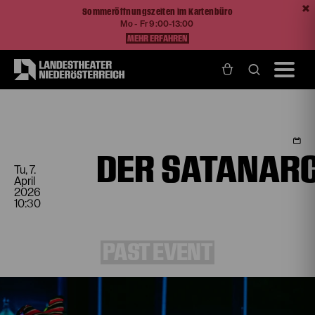
Sommeröffnungszeiten im Kartenbüro
Mo - Fr 9:00-13:00
MEHR ERFAHREN
Home
Programm und Karten
Spielplan
Der satanarchäolügenialkohöllische Wunschpunsch
DER SATANAR
Tu, 7.
April
2026
10:30
PAST EVENT