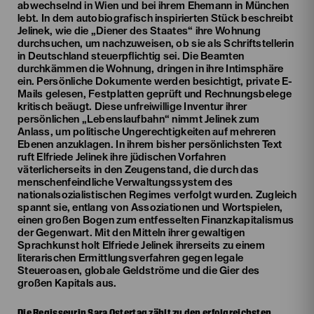
abwechselnd in Wien und bei ihrem Ehemann in München
lebt. In dem autobiografisch inspirierten Stück beschreibt
Jelinek, wie die „Diener des Staates“ ihre Wohnung
durchsuchen, um nachzuweisen, ob sie als Schriftstellerin
in Deutschland steuerpflichtig sei. Die Beamten
durchkämmen die Wohnung, dringen in ihre Intimsphäre
ein. Persönliche Dokumente werden besichtigt, private E-
Mails gelesen, Festplatten geprüft und Rechnungsbelege
kritisch beäugt. Diese unfreiwillige Inventur ihrer
persönlichen „Lebenslaufbahn“ nimmt Jelinek zum
Anlass, um politische Ungerechtigkeiten auf mehreren
Ebenen anzuklagen. In ihrem bisher persönlichsten Text
ruft Elfriede Jelinek ihre jüdischen Vorfahren
väterlicherseits in den Zeugenstand, die durch das
menschenfeindliche Verwaltungssystem des
nationalsozialistischen Regimes verfolgt wurden. Zugleich
spannt sie, entlang von Assoziationen und Wortspielen,
einen großen Bogen zum entfesselten Finanzkapitalismus
der Gegenwart. Mit den Mitteln ihrer gewaltigen
Sprachkunst holt Elfriede Jelinek ihrerseits zu einem
literarischen Ermittlungsverfahren gegen legale
Steueroasen, globale Geldströme und die Gier des
großen Kapitals aus.
Die Regisseurin Sara Ostertag zählt zu den erfolgreichsten