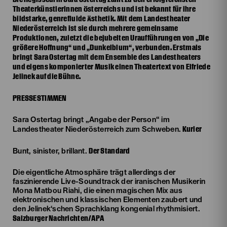
Theaterkünstlerinnen Österreichs und ist bekannt für ihre
bildstarke, genrefluide Ästhetik. Mit dem Landestheater
Niederösterreich ist sie durch mehrere gemeinsame
Produktionen, zuletzt die bejubelten Uraufführungen von „Die
größere Hoffnung“ und „Dunkelblum“, verbunden. Erstmals
bringt Sara Ostertag mit dem Ensemble des Landestheaters
und eigens komponierter Musik einen Theatertext von Elfriede
Jelinek auf die Bühne.
PRESSESTIMMEN
Sara Ostertag bringt „Angabe der Person“ im
Kurier
Landestheater Niederösterreich zum Schweben.
Der Standard
Bunt, sinister, brillant.
Die eigentliche Atmosphäre trägt allerdings der
faszinierende Live-Soundtrack der iranischen Musikerin
Mona Matbou Riahi, die einen magischen Mix aus
elektronischen und klassischen Elementen zaubert und
den Jelinek‘schen Sprachklang kongenial rhythmisiert.
Salzburger Nachrichten/APA