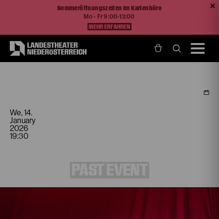
Sommeröffnungszeiten im Kartenbüro
Mo - Fr 9:00-13:00
MEHR ERFAHREN
Home
Programm und Karten
Spielplan
Angabe der Person
We, 14.
January
2026
19:30
PAST EVENT