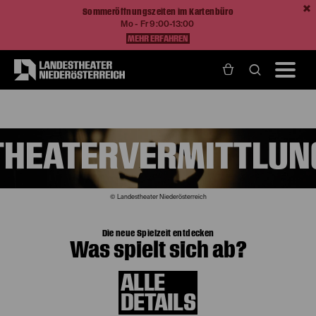
Sommeröffnungszeiten im Kartenbüro
Mo - Fr 9:00-13:00
MEHR ERFAHREN
Home
Theatervermittlung
THEATERVERMITTLUN
© Landestheater Niederösterreich
Die neue Spielzeit entdecken
Was spielt sich ab?
ALLE
DETAILS