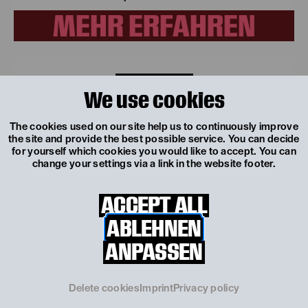
MEHR ERFAHREN
FÜR ALLE AB 4 JAHREN
We use cookies
LESEREISE
The cookies used on our site help us to continuously improve
Wir kommen mit einem Auszug aus "Die Sache mit dem
the site and provide the best possible service. You can decide
Gruselwusel", einem Bilderbuchkino und passenden
for yourself which cookies you would like to accept. You can
Spielen zu Ihnen und gestalten eine lebendige Einheit.
change your settings via a link in the website footer.
HIER BUCHEN
ACCEPT ALL
ABLEHNEN
ANPASSEN
Delete cookies
Imprint
Privacy policy