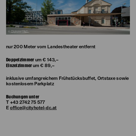
© Cityhotel D&C
nur 200 Meter vom Landestheater entfernt
Doppelzimmer
um € 143,–
Einzelzimmer
um € 89,–
inklusive umfangreichem Frühstücksbuffet, Ortstaxe sowie
kostenlosem Parkplatz
Buchungen unter
T +43 2742 75 577
E
office@cityhotel-dc.at