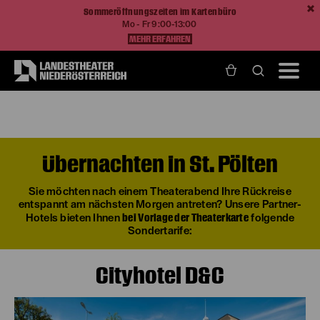
Sommeröffnungszeiten im Kartenbüro
Mo - Fr 9:00-13:00
MEHR ERFAHREN
Home
Ihr Besuch
Rund um den Vorstellungsbesuch
Übernachten in St. Pölten
Übernachten in St. Pölten
Sie möchten nach einem Theaterabend Ihre Rückreise
entspannt am nächsten Morgen antreten? Unsere Partner-
bei Vorlage der Theaterkarte
Hotels bieten Ihnen
folgende
Sondertarife:
Cityhotel D&C