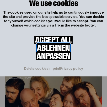
We use cookies
T +43 2742 70 700 130
The cookies used on our site help us to continuously improve
E
office@hotel-metropol.at
the site and provide the best possible service. You can decide
for yourself which cookies you would like to accept. You can
change your settings via a link in the website footer.
Spielzeit 2026/27
Was spielt sich ab?
ACCEPT ALL
Vier Uraufführungen, drei österreichische
ABLEHNEN
Erstaufführungen, internationale Gastspiele,
Kooperationen und partizipative Initiativen...
ANPASSEN
MEHR
ERFAHREN
Delete cookies
Imprint
Privacy policy
© Katarina Šoškić / EXEX