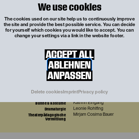
schlüpfen und Theater spielen?
We use cookies
Termin
Sa 10.10.2026, 09.00–12.00
The cookies used on our site help us to continuously improve
Die Sachen von dem Gruselwusel
the site and provide the best possible service. You can decide
Ein Bastel-Workshop für die ganze Familie! Mit Materialien
for yourself which cookies you would like to accept. You can
aus der Kostüm-Werkstatt zaubern wir unsere eigenen
change your settings via a link in the website footer.
Gruselwusel-Babies.
Termin
Sa 27.02.2027, 13.30-15.30
ACCEPT ALL
Contributors
ABLEHNEN
ANPASSEN
Joschi
Mika Pavle Kuruc
Mizzi
Ines Schiller
Gruselwusel
Nora Carla Pichler
Delete cookies
Imprint
Privacy policy
Regie & Fassung
Anja Michaela Wohlfahrt
Bühne & Kostüme
Kathrin Eingang
Dramaturgie
Leonie Rohlfing
Theaterpädagogische
Mirjam Cosima Bauer
Vermittlung