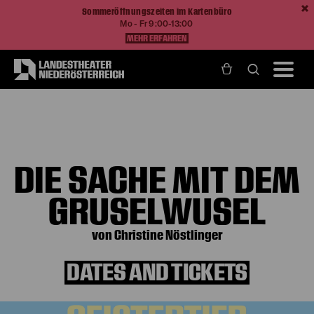
Sommeröffnungszeiten im Kartenbüro
Mo - Fr 9:00-13:00
MEHR ERFAHREN
Home
Programm und Karten
Produktionen
Die Sache mit dem Gruselwusel
DIE SACHE MIT DEM
GRUSELWUSEL
von Christine Nöstlinger
DATES AND TICKETS