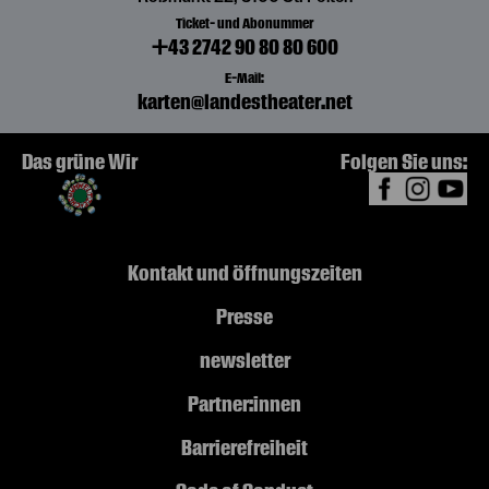
von Christine Nöstlinger
Ticket- und Abonummer
+43 2742 90 80 80 600
E-Mail:
karten@landestheater.net
We, 21. October
16:00
DIE SACHE MIT DEM
Das grüne Wir
Folgen Sie uns:
GRUSELWUSEL
von Christine Nöstlinger
TICKETS
Kontakt und Öffnungszeiten
€
24
Presse
Th, 22. October
10:30
newsletter
DIE SACHE MIT DEM
GRUSELWUSEL
Partner:innen
von Christine Nöstlinger
Barrierefreiheit