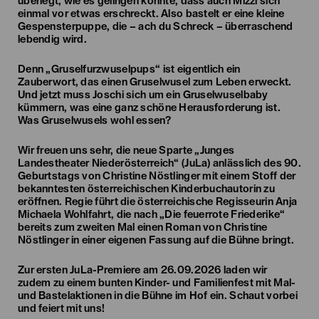
überlegt, wie es gelingen könnte, dass auch Mizzi sich
einmal vor etwas erschreckt. Also bastelt er eine kleine
Gespensterpuppe, die – ach du Schreck – überraschend
lebendig wird.
Denn „Gruselfurzwuselpups“ ist eigentlich ein
Zauberwort, das einen Gruselwusel zum Leben erweckt.
Und jetzt muss Joschi sich um ein Gruselwuselbaby
kümmern, was eine ganz schöne Herausforderung ist.
Was Gruselwusels wohl essen?
Wir freuen uns sehr, die neue Sparte „Junges
Landestheater Niederösterreich“ (JuLa) anlässlich des 90.
Geburtstags von Christine Nöstlinger mit einem Stoff der
bekanntesten österreichischen Kinderbuchautorin zu
eröffnen. Regie führt die österreichische Regisseurin Anja
Michaela Wohlfahrt, die nach „Die feuerrote Friederike“
bereits zum zweiten Mal einen Roman von Christine
Nöstlinger in einer eigenen Fassung auf die Bühne bringt.
Zur ersten JuLa-Premiere am 26.09.2026 laden wir
zudem zu einem bunten Kinder- und Familienfest mit Mal-
und Bastelaktionen in die Bühne im Hof ein. Schaut vorbei
und feiert mit uns!